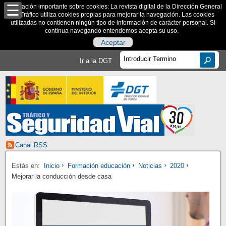
Información importante sobre cookies: La revista digital de la Dirección General
de Tráfico utiliza cookies propias para mejorar la navegación. Las cookies
utilizadas no contienen ningún tipo de información de carácter personal. Si
continua navegando entendemos acepta su uso.
Aceptar
Ir a la DGT
Canal RSS
Estás en:
Inicio
Formación educación
Noticias
2020
Mejorar la conducción desde casa