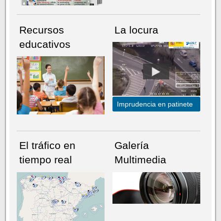
Recursos
La locura
educativos
Imprudencia en patinete
El tráfico en
Galería
tiempo real
Multimedia
NÚMERO ACTUAL
HEMEROTECA