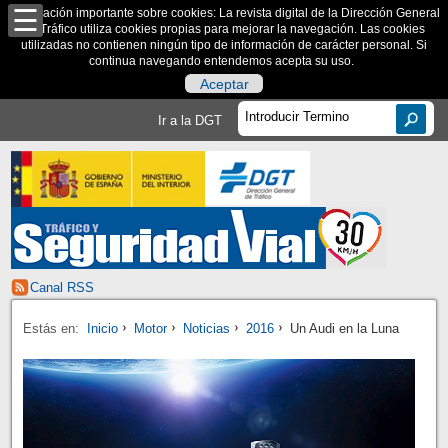
Información importante sobre cookies: La revista digital de la Dirección General
de Tráfico utiliza cookies propias para mejorar la navegación. Las cookies
utilizadas no contienen ningún tipo de información de carácter personal. Si
continua navegando entendemos acepta su uso.
Aceptar
Ir a la DGT
Canal RSS
Estás en:
Inicio
Motor
Noticias
2016
Un Audi en la Luna