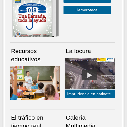
Hemeroteca
Recursos
La locura
educativos
Imprudencia en patinete
El tráfico en
Galería
tiempo real
Multimedia