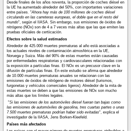
Desde finales de los años noventa, la proporción de coches diésel en
la UE ha aumentado alrededor del 50%, con importantes variaciones
entre países. "
Ahora hay más de 100 millones de coches diésel
circulando en las carreteras europeas, el doble que en el resto del
mundo
", según el IIASA. Sin embargo, sus emisiones de óxidos de
nitrógeno (NOx) son de 4 a 7 veces más altas que las que emiten las
pruebas oficiales de certiicación.
Efectos sobre la salud estimados
Alrededor de 425.000 muertes prematuras al año está asociadas a
los actuales niveles de contaminación atmosférica en la UE,
Noruega y Suiza. Más del 90% de estas muertes están causadas
por enfermedades respiratorias y cardiovasculares relacionadas con
la exposición a partículas finas. El NOx es un precusor clave en la
difusión de partículas finas. En este estudio se afirma que alrededor
de 10.000 muertes prematuras anuales se relacionan con las
emisiones de óxidos de nitrógeno de motores diésel (turismos,
furgonetas y vehículos comerciales ligeros). Alrededor de la mita de
estas muertes se deben a que las emisiones de NOx son mucho
más altas que los límites legales.
"
Si las emisiones de los automóviles diesel fueran tan bajas como
las emisiones de automóviles de gasolina, tres cuartas partes o unas
7.500 muertes prematuras podrían haber sido evitadas
", explica el
investigador de la IIASA, Jens Borken-Kleefeld.
Países más afectados
Los países con el mayor número de muertes prematuras atribuibles a