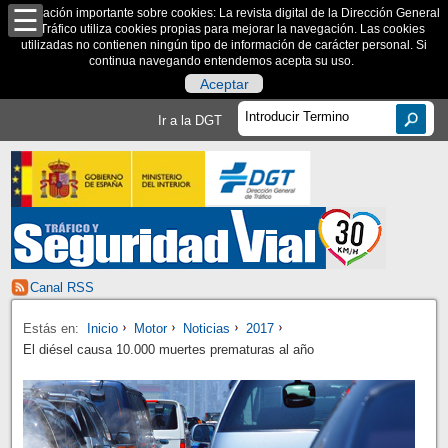
Información importante sobre cookies: La revista digital de la Dirección General
de Tráfico utiliza cookies propias para mejorar la navegación. Las cookies
utilizadas no contienen ningún tipo de información de carácter personal. Si
continua navegando entendemos acepta su uso.
Aceptar
Ir a la DGT
Canal RSS
Estás en:
Inicio
Motor
Noticias
2017
El diésel causa 10.000 muertes prematuras al año