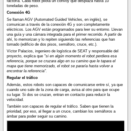
factoría. Cada robot pilota un convoy que desplaza hasta 10
toneladas de peso.
Conexión 4G
Se llaman AGV (Automated Guided Vehicles, en inglés), se
comunican a través de la conexión 4G y son completamente
eléctricos. Los AGV están programados para leer su entorno. Llevan
una guía y una cámara integrada para el primer recorrido. A partir de
ahí, lo memorizan y lo repiten siguiendo las referencias que han
tomado (edificio de dos pisos, semáforo, cruce, etc.).
Víctor Palacios, ingeniero de logística de SEAT y responsable del
proyecto, explica que
"si en algún momento el robot perdiera esa
referencia, porque se cruzara algo en su camino que le tapara el
mapa que tiene memorizado, el robot se pararía hasta volver a
encontrar la referencia".
Regular el tráfico
Además, estos robots son capaces de comunicarse entre sí, ya que
cuando uno sale de la zona de carga, avisa al otro para que ocupe
su lugar. Si dos se cruzan, entran en contacto para reducir la
velocidad.
También son capaces de regular el tráfico. Saben que tienen la
prioridad, por eso, al llegar a un cruce, cambian los semáforos a
ámbar para poder seguir su camino.