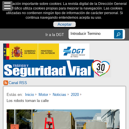
Información importante sobre cookies: La revista digital de la Dirección General
de Tráfico utiliza cookies propias para mejorar la navegación. Las cookies
utilizadas no contienen ningún tipo de información de carácter personal. Si
continua navegando entendemos acepta su uso.
Aceptar
Ir a la DGT
Canal RSS
Estás en:
Inicio
Motor
Noticias
2020
Los robots toman la calle