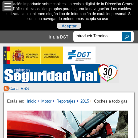
Información importante sobre cookies: La revista digital de la Dirección General
de Tráfico utiliza cookies propias para mejorar la navegación. Las cookies
utilizadas no contienen ningún tipo de información de carácter personal. Si
continua navegando entendemos acepta su uso.
Aceptar
Ir a la DGT
Canal RSS
Estás en:
Inicio
Motor
Reportajes
2015
Coches a todo gas