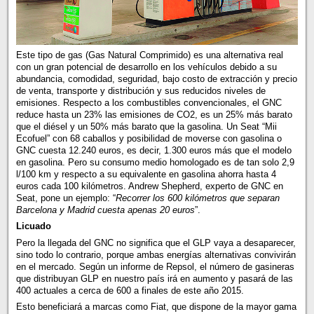
Este tipo de gas (Gas Natural Comprimido) es una alternativa real
con un gran potencial de desarrollo en los vehículos debido a su
abundancia, comodidad, seguridad, bajo costo de extracción y precio
de venta, transporte y distribución y sus reducidos niveles de
emisiones. Respecto a los combustibles convencionales, el GNC
reduce hasta un 23% las emisiones de CO2, es un 25% más barato
que el diésel y un 50% más barato que la gasolina. Un Seat “Mii
Ecofuel” con 68 caballos y posibilidad de moverse con gasolina o
GNC cuesta 12.240 euros, es decir, 1.300 euros más que el modelo
en gasolina. Pero su consumo medio homologado es de tan solo 2,9
l/100 km y respecto a su equivalente en gasolina ahorra hasta 4
euros cada 100 kilómetros. Andrew Shepherd, experto de GNC en
Seat, pone un ejemplo: “
Recorrer los 600 kilómetros que separan
Barcelona y Madrid cuesta apenas 20 euros
”.
Licuado
Pero la llegada del GNC no significa que el GLP vaya a desaparecer,
sino todo lo contrario, porque ambas energías alternativas convivirán
en el mercado. Según un informe de Repsol, el número de gasineras
que distribuyan GLP en nuestro país irá en aumento y pasará de las
400 actuales a cerca de 600 a finales de este año 2015.
Esto beneficiará a marcas como Fiat, que dispone de la mayor gama