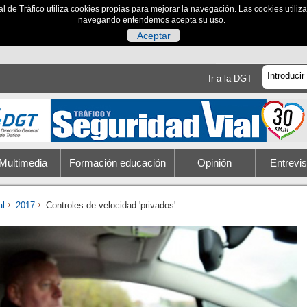
al de Tráfico utiliza cookies propias para mejorar la navegación. Las cookies utili
navegando entendemos acepta su uso.
Aceptar
Ir a la DGT
Multimedia
Formación educación
Opinión
Entrevis
al
2017
Controles de velocidad 'privados'