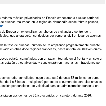
 radares móviles privatizados en Francia empezarán a circular partir del
se de pruebas realizadas en la región de Normandía desde febrero pasado,
lus'
.
 de Europa en externalizar las labores de vigilancia y control de la
culos, que ahora serán conducidos por personal civil en lugar de agentes
 de la fase de pruebas, número se irá ampliando progresivamente durante
privado en otras doce regiones francesas, hasta un total de 400 vehículos-
nuevos estarán camuflados, con un radar integrado en el frontal y un solo un
tas estarán ya establecidas y sancionarán en marcha las infracciones por
os coches-radar camuflados -cuyo coste será de unos 56 millones de euros-
he -de 1 a 6 horas-, multiplicará por cuatro el número de controles anuales -
audación por sanciones de velocidad para las administración francesa en
ancia en accidentes de tráfico ocurridos en carretera durante 2016.