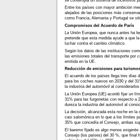
se contempla un sistema de incentivos p
Entre los países con mayor ambición med
alejados de las posiciones más conserva
como Francia, Alemania y Portugal se situ
Compromisos del Acuerdo de París
La Unión Europea, que nunca antes ha leg
pretende que esta medida ayude a que l
luchar contra el cambio climático.
Según los datos de las instituciones co
las emisiones totales del transporte por c
emitida en la UE.
Reducción de emisiones para turismos
El acuerdo de los países llega tres días
para los coches nuevos en 2030 y del 31
la industria del automóvil al considerarl
La Unión Europea (UE) acordó fijar un lí
31% para las furgonetas con respecto a 2
dureza la industria del automóvil al cons
La decisión, alcanzada esta noche en la c
casi salomónica en lo que a los límites p
35% que concedía el Consejo, ambas supe
El baremo fijado es algo menos exigente 
Consejo (los países) del 30 %, que final