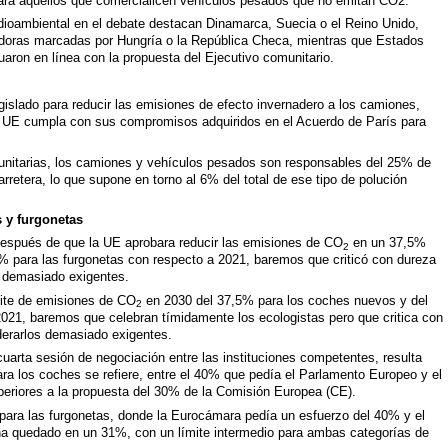
ara aquellos que comercialicen vehículos pesados que no emitan CO2.
ioambiental en el debate destacan Dinamarca, Suecia o el Reino Unido,
doras marcadas por Hungría o la República Checa, mientras que Estados
aron en línea con la propuesta del Ejecutivo comunitario.
islado para reducir las emisiones de efecto invernadero a los camiones,
a UE cumpla con sus compromisos adquiridos en el Acuerdo de París para
munitarias, los camiones y vehículos pesados son responsables del 25% de
arretera, lo que supone en torno al 6% del total de ese tipo de polución
 y furgonetas
 después de que la UE aprobara reducir las emisiones de CO
en un 37,5%
2
% para las furgonetas con respecto a 2021, baremos que criticó con dureza
os demasiado exigentes.
mite de emisiones de CO
en 2030 del 37,5% para los coches nuevos y del
2
021, baremos que celebran tímidamente los ecologistas pero que critica con
iderarlos demasiado exigentes.
uarta sesión de negociación entre las instituciones competentes, resulta
ara los coches se refiere, entre el 40% que pedía el Parlamento Europeo y el
riores a la propuesta del 30% de la Comisión Europea (CE).
para las furgonetas, donde la Eurocámara pedía un esfuerzo del 40% y el
 ha quedado en un 31%, con un límite intermedio para ambas categorías de