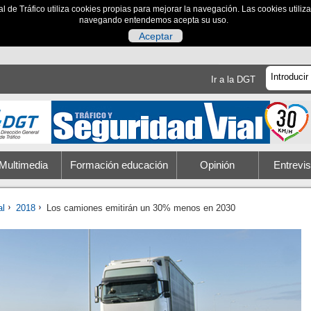
al de Tráfico utiliza cookies propias para mejorar la navegación. Las cookies utili
navegando entendemos acepta su uso.
Aceptar
Ir a la DGT
Multimedia
Formación educación
Opinión
Entrevis
al
2018
Los camiones emitirán un 30% menos en 2030