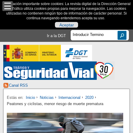
Información importante sobre cookies: La revista digital de la Dirección General
de Tráfico utiliza cookies propias para mejorar la navegación. Las cookies
utilizadas no contienen ningún tipo de información de carácter personal. Si
continua navegando entendemos acepta su uso.
Aceptar
Ir a la DGT
Canal RSS
Estás en:
Inicio
Noticias
Internacional
2020
Peatones y ciclistas, menor riesgo de muerte prematura