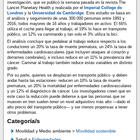
investigación, que se publicó la semana pasada en la revista The
Lancet Planetary Health y realizada por el
Imperial College de
Londres
y la
Universidad de Cambridge
. Este estudio se basa en
el análisis y seguimiento de unas 300.000 personas entre 1991 y
2016, todos mayores de 16 años y trabajadores en activo. El 66%
utiliza el coche para llegar al trabajo, el 19% lo hace en transporte
público, un 12% va caminando y tan solo el 3% utiliza la bici.
El análisis concluye que pedalear al trabajo reduce respecto a los
conductores un 20% la tasa de muerte prematura, un 24% la tasa de
enfermedades cardiovasculares (que incluyen ataques al corazón y
derrames cerebrales), e incluso reduce en un 11% la prevalencia del
cáncer. Caminar al trabajo también reduce estas variables en distinto
grado.
Por su parte, quienes se desplazan en transporte público -y deben
andar hasta las estaciones- reducen un 10% la tasa de muerte
prematura, un 20% la mortalidad por enfermedades cardiovasculares
y un 12% el diagnóstico de cáncer. Los investigadores creen que en
este caso la reducción puede deberse a que las personas que se
mueven en tren suelen tener un nivel adquisitivo más alto —dado el
alto precio del transporte público— y ser menos propensas a tener
otros problemas.
Categoría/s
Movilidad y Medio ambiente >
Movilidad sostenible
Salud >
Enfermedades