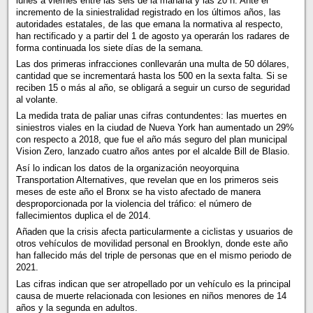
lunes a viernes entre las seis de la mañana y las 20 h. Ante el
incremento de la siniestralidad registrado en los últimos años, las
autoridades estatales, de las que emana la normativa al respecto,
han rectificado y a partir del 1 de agosto ya operarán los radares de
forma continuada los siete días de la semana.
Las dos primeras infracciones conllevarán una multa de 50 dólares,
cantidad que se incrementará hasta los 500 en la sexta falta. Si se
reciben 15 o más al año, se obligará a seguir un curso de seguridad
al volante.
La medida trata de paliar unas cifras contundentes: las muertes en
siniestros viales en la ciudad de Nueva York han aumentado un 29%
con respecto a 2018, que fue el año más seguro del plan municipal
Vision Zero, lanzado cuatro años antes por el alcalde Bill de Blasio.
Así lo indican los datos de la organización neoyorquina
Transportation Alternatives, que revelan que en los primeros seis
meses de este año el Bronx se ha visto afectado de manera
desproporcionada por la violencia del tráfico: el número de
fallecimientos duplica el de 2014.
Añaden que la crisis afecta particularmente a ciclistas y usuarios de
otros vehículos de movilidad personal en Brooklyn, donde este año
han fallecido más del triple de personas que en el mismo periodo de
2021.
Las cifras indican que ser atropellado por un vehículo es la principal
causa de muerte relacionada con lesiones en niños menores de 14
años y la segunda en adultos.