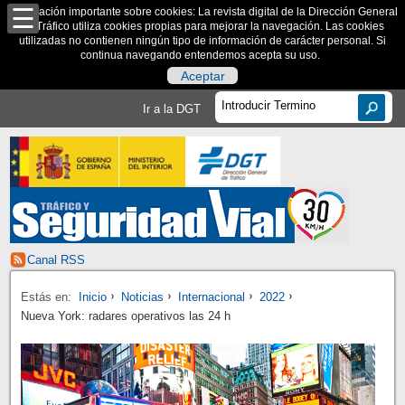
Información importante sobre cookies: La revista digital de la Dirección General
de Tráfico utiliza cookies propias para mejorar la navegación. Las cookies
utilizadas no contienen ningún tipo de información de carácter personal. Si
continua navegando entendemos acepta su uso.
Aceptar
Ir a la DGT
Canal RSS
Estás en:
Inicio
Noticias
Internacional
2022
Nueva York: radares operativos las 24 h