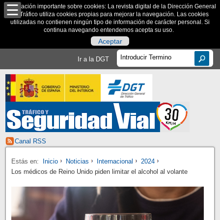
Información importante sobre cookies: La revista digital de la Dirección General
de Tráfico utiliza cookies propias para mejorar la navegación. Las cookies
utilizadas no contienen ningún tipo de información de carácter personal. Si
continua navegando entendemos acepta su uso.
Aceptar
Ir a la DGT
Canal RSS
Estás en:
Inicio
Noticias
Internacional
2024
Los médicos de Reino Unido piden limitar el alcohol al volante