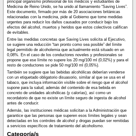
principal organismo profesional de los médicos y estudiantes de
Medicina de Reino Unido, se ha unido al llamamiento “Saving Lives”.
Este documento, firmado por más de 20 asociaciones británicas
relacionadas con la medicina, pide al Gobierno que tome medidas
urgentes para reducir los daños causados por conducir bajo los
efectos del alcohol, muertos y heridos que estos colectivos califican
de evitables.
Entre las medidas concretas que Saving Lives solicita al Ejecutivo,
se sugiere una reducción “tan pronto como sea posible” del límite
legal permitido de alcoholemia que actualmente está situado en un
0,08%. En el caso de los conductores noveles y profesionales se
propone que ese límite no supere los 20 mg/100 ml (0,02%) y para el
resto de conductores se pide 50 mg/100 ml (0,05%).
También se sugiere que las bebidas alcohólicas deberían venderse
con un etiquetado obligatorio disuasorio, similar al que se usa en el
tabaco, que incluya información visible sobre el riesgo que el alcohol
supone para la salud, además del contenido de esa bebida en
concreto de unidades alcohólicas (y calorías), así como un
recordatorio de que no existe un límite seguro de ingesta de alcohol
antes de conducir.
Además, las instituciones médicas solicitan a la Administración que
garantice que las personas que superen esos límites legales y sean
detectadas en los controles de alcohol y drogas puedan ser remitidas
a servicios específicos de tratamiento del alcoholismo.
Categoría/s