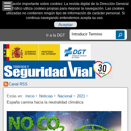
Información importante sobre cookies: La revista digital de la Dirección General
de Tráfico utiliza cookies propias para mejorar la navegación. Las cookies
utilizadas no contienen ningún tipo de información de carácter personal. Si
continua navegando entendemos acepta su uso.
Aceptar
Ir a la DGT
Canal RSS
Estás en:
Inicio
Noticias
Nacional
2021
España camina hacia la neutralidad climática