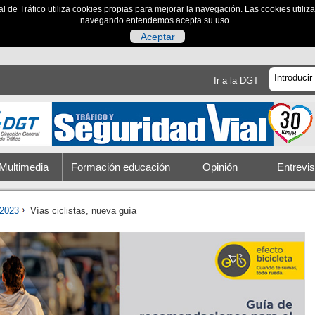
al de Tráfico utiliza cookies propias para mejorar la navegación. Las cookies utili
navegando entendemos acepta su uso.
Aceptar
Ir a la DGT
Multimedia
Formación educación
Opinión
Entrevis
2023
Vías ciclistas, nueva guía