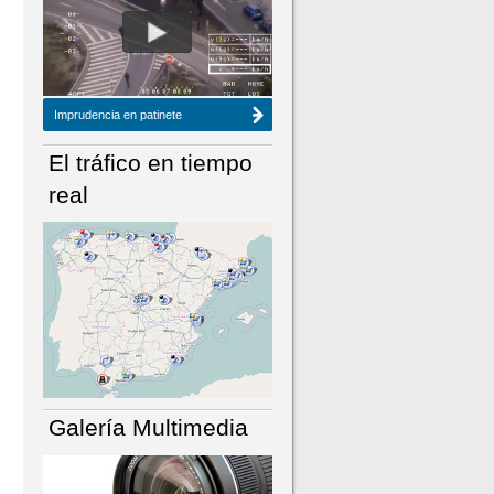
NÚMERO ACTUAL
HEMEROTECA
Imprudencia en patinete
El tráfico en tiempo
real
Galería Multimedia