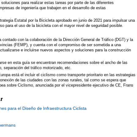
oluciones para realizar estas tareas por parte de las diferentes
presas de ingeniería que trabajen en el desarrollo de estas
strategia Estatal por la Bicicleta aprobado en junio de 2021 para impulsar una
so para el uso de la bicicleta con el mayor nivel de seguridad posible.
a contado con la colaboración de la Dirección General de Tráfico (DGT) y la
ovincias (FEMP), y cuenta con el compromiso de ser sometida a una
actualizarse e incluirse nuevos aspectos y soluciones para la construcción
arse en esta guía se encuentran recomendaciones sobre el ancho de las
o, separación del tráfico motorizado, etc.
opa está el incluir el ciclismo como transporte prioritario en las estrategias
conexión de las ciudades con las zonas rurales, tal como se espera que
ea sobre Ciclismo, anunciada por el vicepresidente ejecutivo de CE, Frans
r
 para el Diseño de Infraestructura Ciclista
mmermans