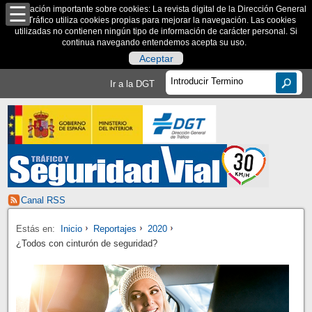
Información importante sobre cookies: La revista digital de la Dirección General
de Tráfico utiliza cookies propias para mejorar la navegación. Las cookies
utilizadas no contienen ningún tipo de información de carácter personal. Si
continua navegando entendemos acepta su uso.
Aceptar
Ir a la DGT
Canal RSS
Estás en:
Inicio
Reportajes
2020
¿Todos con cinturón de seguridad?