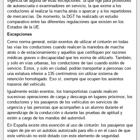
vigencia de alguna de esas excepciones: la que rige para profesores
de autoescuela o examinadores en servicio, la que exime a los
conductores al realizar la marcha atrás o aparcar y a los repartidores
de mercancías. De momento, la DGT ha realizado un estudio
comparativo entre las diferentes regulaciones que existen en los
Estados de la UE.
Excepciones
Como norma general, están exentos de utilizar el cinturón en todas
las vías los conductores cuando realicen la maniobra de marcha
atrás o de estacionamiento y aquellos que certifiquen por razones
médicas graves o discapacidad que les exima de utilizarlo. También,
y solo en vías urbanas, los conductores de taxi cuando estén de
servicio. Estos, y solo en ciudad, podrán transportar a personas con
una estatura inferior a 135 centímetros sin utilizar sistema de
retención homologado. Eso sí, siempre que ocupen los asientos
traseros del vehículo.
Igualmente están exentos, los transportistas cuando realicen
sucesivas operaciones de carga y descarga en lugares próximos; los
conductores y los pasajeros de los vehículos en servicios de
urgencia y las personas que acompañen a un alumno durante el
aprendizaje de la conducción o durante las pruebas de aptitud y
estén a cargo de los mandos del automóvil.
En España existe otra exención al uso de cinturón: los pasajeros que
viajen de pie en un autobús autorizado para ello o en el caso de que
este vehículo no esté dotado con este elemento de seguridad.