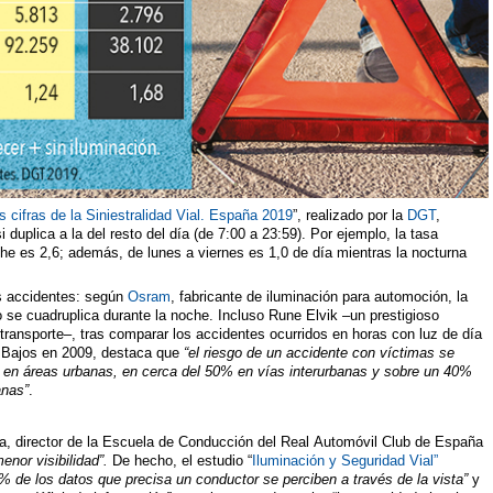
s cifras de la Siniestralidad Vial. España 2019
”, realizado por la
DGT
,
i duplica a la del resto del día (de 7:00 a 23:59). Por ejemplo, la tasa
che es 2,6; además, de lunes a viernes es 1,0 de día mientras la nocturna
s accidentes: según
Osram
, fabricante de iluminación para automoción, la
o se cuadruplica durante la noche. Incluso Rune Elvik –un prestigioso
 transporte–, tras comparar los accidentes ocurridos en horas con luz de día
 Bajos en 2009, destaca que
“el riesgo de un accidente con víctimas se
 en áreas urbanas, en cerca del 50% en vías interurbanas y sobre un 40%
anas”
.
, director de la Escuela de Conducción del Real Automóvil Club de España
enor visibilidad”.
De hecho, el estudio “
Iluminación y Seguridad Vial”
% de los datos que precisa un conductor se perciben a través de la vista”
y