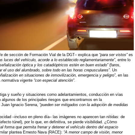
efe de sección de Formación Vial de la DGT– explica que
“para ser vistos”
es
las luces del vehículo, acorde a lo establecido reglamentariamente”
, entre lo
señalización óptica y los catadióptricos estén en buen estado”
(faros,
ar el uso del alumbrado, sobre todo en las horas crepusculares”
. Un
eñalización en situaciones de inmovilización, emergencia y peligro”
, en las
a normativa vigente
“con especial atención”
.
fatiga y sueño y situaciones como adelantamientos, conducción en vías
on algunos de los principales riesgos que encontramos en la
a Juan Ignacio Serena,
“pueden ser mitigados con la adopción de medidas
ocidad –incluso en pleno día– las imágenes no aparecen tan nítidas: de
ecto túnel), por lo que, en definitiva, se pierde visibilidad. ¿Cómo
l forma que permita frenar y detener el vehículo dentro del espacio
imilar plantea Ernesto Nava (RACE):
“A menor campo de visión, menor