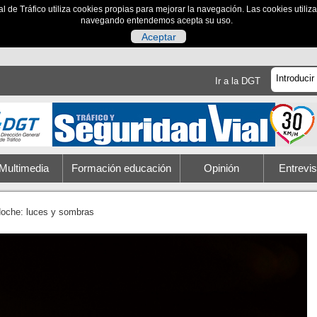
al de Tráfico utiliza cookies propias para mejorar la navegación. Las cookies utili
navegando entendemos acepta su uso.
Aceptar
Ir a la DGT
Multimedia
Formación educación
Opinión
Entrevis
oche: luces y sombras