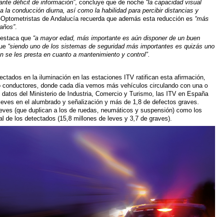
nte déficit de información”
, concluye que de noche
“la capacidad visual
 la conducción diurna, así como la habilidad para percibir distancias y
s-Optometristas de Andalucía recuerda que además esta reducción es
“más
años”
.
 destaca que
“a mayor edad, más importante es aún disponer de un buen
que
“siendo uno de los sistemas de seguridad más importantes es quizás uno
n se les presta en cuanto a mantenimiento y control”
.
ectados en la iluminación en las estaciones ITV ratifican esta afirmación,
o conductores, donde cada día vemos más vehículos circulando con una o
datos del Ministerio de Industria, Comercio y Turismo, las ITV en España
 leves en el alumbrado y señalización y más de 1,8 de defectos graves.
leves (que duplican a los de ruedas, neumáticos y suspensión) como los
al de los detectados (15,8 millones de leves y 3,7 de graves).