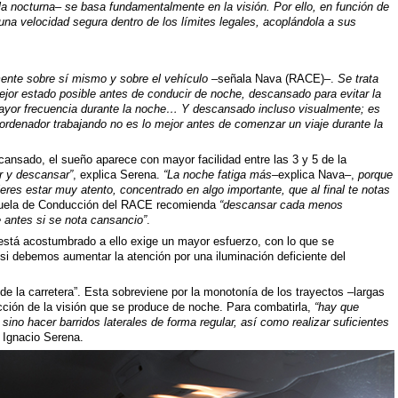
la nocturna– se basa fundamentalmente en la visión. Por ello, en función de
una velocidad segura dentro de los límites legales, acoplándola a sus
ente sobre sí mismo y sobre el vehículo
–señala Nava (RACE)–.
Se trata
ejor estado posible antes de conducir de noche, descansado para evitar la
mayor frecuencia durante la noche… Y descansado incluso visualmente; es
l ordenador trabajando no es lo mejor antes de comenzar un viaje durante la
ansado, el sueño aparece con mayor facilidad entre las 3 y 5 de la
ir y descansar”
, explica Serena.
“La noche fatiga más
–explica Nava–,
porque
es estar muy atento, concentrado en algo importante, que al final te notas
Escuela de Conducción del RACE recomienda
“descansar cada menos
 antes si se nota cansancio”
.
está acostumbrado a ello exige un mayor esfuerzo, con lo que se
 si debemos aumentar la atención por una iluminación deficiente del
de la carretera”. Esta sobreviene por la monotonía de los trayectos –largas
ción de la visión que se produce de noche. Para combatirla,
“hay que
, sino hacer barridos laterales de forma regular, así como realizar suficientes
n Ignacio Serena.