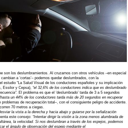
he son los deslumbramientos. Al cruzarnos con otros vehículos –en especial
no cambian a ‘cortas’– podemos quedar deslumbrados, con la
l estudio “La Salud Visual de los conductores españoles y su implicación
as, Essilor y Cepsa),
“el 32,6% de los conductores indica que es deslumbrado
recuencia”
. El problema es que el ‘deslumbrado’ tarda de 3 a 5 segundos
“hasta un 44% de los conductores tarda más de 20 segundos en recuperar
 problemas de recuperación total–, con el consiguiente peligro de accidente.
corren 70 metros a ciegas.
esviar la vista a la derecha y hacia abajo y guiarse por la señalización
menta este consejo:
“Intentar dirigir la visión a la zona menos alumbrada de
ultánea, la velocidad. Si nos deslumbran a través de los espejos, podemos
icar el ángulo de observación del espejo mediante el