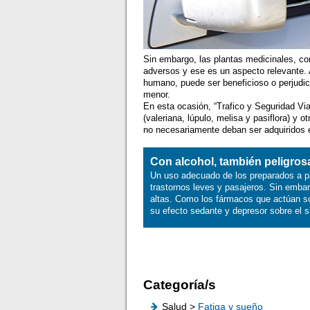
Sin embargo, las plantas medicinales, c
adversos y ese es un aspecto relevante. 
humano, puede ser beneficioso o perjudici
menor.
En esta ocasión, “Trafico y Seguridad Via
(valeriana, lúpulo, melisa y pasiflora) y
no necesariamente deban ser adquiridos e
Con alcohol, también peligros
Un uso adecuado de los preparados a par
trastornos leves y pasajeros. Sin emba
altas. Como los fármacos que actúan sob
su efecto sedante y depresor sobre el s
Categoría/s
Salud >
Fatiga y sueño