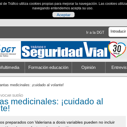
al de Tráfico utiliza cookies propias para mejorar la navegación. Las cookies utili
navegando entendemos acepta su uso.
Aceptar
Ir a la DGT
Multimedia
Formación educación
Opinión
Entrevis
antas medicinales: ¡cuidado al volante!
OVOCAR SUEÑO
as medicinales: ¡cuidado al
te!
os preparados con Valeriana a dosis variables pueden no incluir