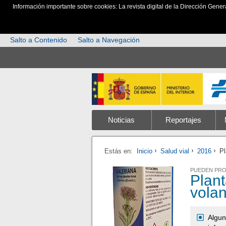
Información importante sobre cookies: La revista digital de la Dirección Gener
Salto a Contenido
Salto a Navegación
Noticias
Reportajes
Estás en:
Inicio
Salud vial
2016
Pl
PUEDEN PR
Plant
volan
Algun