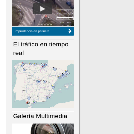
NÚMERO ACTUAL
HEMEROTECA
Imprudencia en patinete
El tráfico en tiempo
real
Galería Multimedia