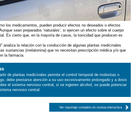
omo los medicamentos, pueden producir efectos no deseados o efectos
Aunque sean preparados ‘naturales’, si ejercen un efecto sobre el cuerpo
al. Es cierto que, en la mayoría de casos, la toxicidad que producen es
l” analiza la relación con la conducción de algunas plantas medicinales
 otras sustancias (melatonina) que no necesitan prescripción médica y/o que
n la farmacia.
as
tir de plantas medicinales permite el control temporal de molestias o
rgo, debe prestarse atención a su uso excesivamente prolongado y a dosis
re el sistema nervioso central, si se ingieren alcohol, se puede potenciar
istema nervioso central.
Ver reportaje completo en revista interactiva