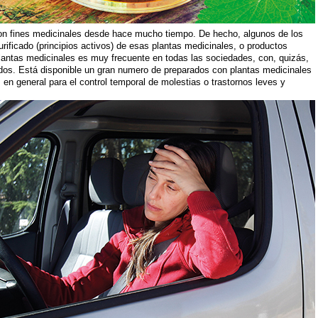
, con fines medicinales desde hace mucho tiempo. De hecho, algunos de los
rificado (principios activos) de esas plantas medicinales, o productos
 plantas medicinales es muy frecuente en todas las sociedades, con, quizás,
ados. Está disponible un gran numero de preparados con plantas medicinales
en general para el control temporal de molestias o trastornos leves y