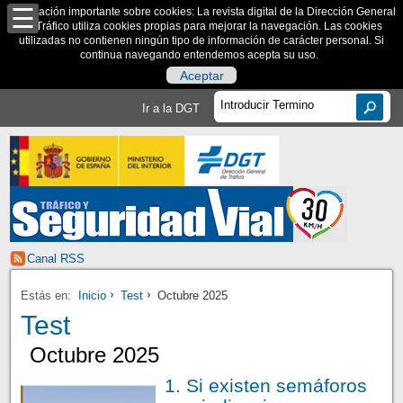
Información importante sobre cookies: La revista digital de la Dirección General
de Tráfico utiliza cookies propias para mejorar la navegación. Las cookies
utilizadas no contienen ningún tipo de información de carácter personal. Si
continua navegando entendemos acepta su uso.
Aceptar
Ir a la DGT
Canal RSS
Estás en:
Inicio
Test
Octubre 2025
Test
Octubre 2025
1. Si existen semáforos