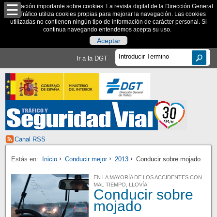
Información importante sobre cookies: La revista digital de la Dirección General
de Tráfico utiliza cookies propias para mejorar la navegación. Las cookies
utilizadas no contienen ningún tipo de información de carácter personal. Si
continua navegando entendemos acepta su uso.
Aceptar
Ir a la DGT
Canal RSS
Estás en:
Inicio
Conducir mejor
2013
Conducir sobre mojado
EN LA MAYORÍA DE LOS ACCIDENTES CON
MAL TIEMPO, LLOVÍA
Conducir sobre
mojado