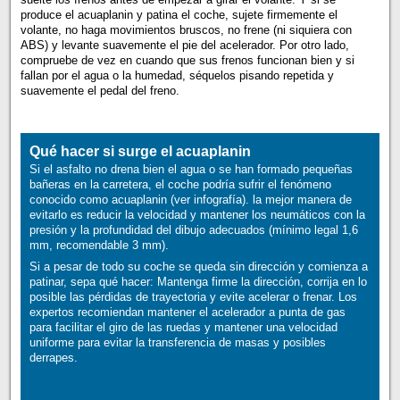
produce el acuaplanin y patina el coche, sujete firmemente el
volante, no haga movimientos bruscos, no frene (ni siquiera con
ABS) y levante suavemente el pie del acelerador. Por otro lado,
compruebe de vez en cuando que sus frenos funcionan bien y si
fallan por el agua o la humedad, séquelos pisando repetida y
suavemente el pedal del freno.
Qué hacer si surge el acuaplanin
Si el asfalto no drena bien el agua o se han formado pequeñas
bañeras en la carretera, el coche podría sufrir el fenómeno
conocido como acuaplanin (ver infografía). la mejor manera de
evitarlo es reducir la velocidad y mantener los neumáticos con la
presión y la profundidad del dibujo adecuados (mínimo legal 1,6
mm, recomendable 3 mm).
Si a pesar de todo su coche se queda sin dirección y comienza a
patinar, sepa qué hacer: Mantenga firme la dirección, corrija en lo
posible las pérdidas de trayectoria y evite acelerar o frenar. Los
expertos recomiendan mantener el acelerador a punta de gas
para facilitar el giro de las ruedas y mantener una velocidad
uniforme para evitar la transferencia de masas y posibles
derrapes.