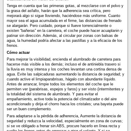
Tenga en cuenta que las primeras gotas, al mezclarse con el polvo y
la grasa del asfalto, harán que la adherencia sea crítica, pero
mejorará algo si sigue lloviendo, haciéndose más uniforme. Cuanto
mayor sea el agua acumulada en el firme, las distancias de frenado
se alargarán. Pero cuidado, porque si llueve torrencialmente o
existen “bañeras” en la carretera, el coche puede hacer acuaplanin y
patinar sin dirección. Además, al circular por zonas con balsas de
agua, la humedad podría afectar a las pastillas y a la eficacia de los
frenos.
Cómo actuar
Para mejorar la visibilidad, encienda el alumbrado de carretera para
hacerse más visible a los demás; incluso el de antiniebla trasero si
la lluvia es muy intensa y los coches levantan una cortina densa de
agua. Evite las salpicaduras aumentando la distancia de seguridad; y
cuando active el limpiaparabrisas, hágalo con abundante líquido.
Antes de arrancar, limpie todos los elementos del coche que le
permiten ver (parabrisas, espejos y faros) y ser visto (intermitentes y
la totalidad del sistema de alumbrado. Y para evitar el
empañamiento, active toda la potencia del climatizador o del aire
acondicionado y dirija el chorro hacia los cristales; una bayeta puede
ser un buen complemento.
Para adaptarse a la pérdida de adherencia, Aumente la distancia de
seguridad y reduzca la velocidad, especialmente en zona de curvas;
si se ve obligado a frenar sin ABS, procure hacerlo en línea recta y
suelte los frenos antes de empezar a girar el volante. Y si se