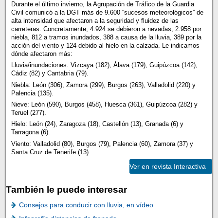
Durante el último invierno, la Agrupación de Tráfico de la Guardia
Civil comunicó a la DGT más de 9.600 “sucesos meteorológicos” de
alta intensidad que afectaron a la seguridad y fluidez de las
carreteras. Concretamente, 4.924 se debieron a nevadas, 2.958 por
niebla, 812 a tramos inundados, 388 a causa de la lluvia, 389 por la
acción del viento y 124 debido al hielo en la calzada. Le indicamos
dónde afectaron más:
Lluvia/inundaciones: Vizcaya (182), Álava (179), Guipúzcoa (142),
Cádiz (82) y Cantabria (79).
Niebla: León (306), Zamora (299), Burgos (263), Valladolid (220) y
Palencia (135).
Nieve: León (590), Burgos (458), Huesca (361), Guipúzcoa (282) y
Teruel (277).
Hielo: León (24), Zaragoza (18), Castellón (13), Granada (6) y
Tarragona (6).
Viento: Valladolid (80), Burgos (79), Palencia (60), Zamora (37) y
Santa Cruz de Tenerife (13).
Ver en revista Interactiva
También le puede interesar
Consejos para conducir con lluvia, en vídeo