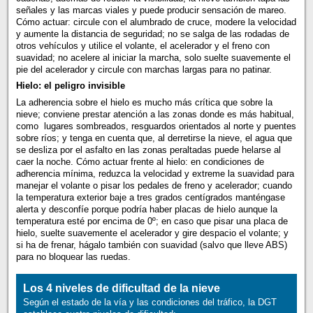
señales y las marcas viales y puede producir sensación de mareo.
Cómo actuar: circule con el alumbrado de cruce, modere la velocidad
y aumente la distancia de seguridad; no se salga de las rodadas de
otros vehículos y utilice el volante, el acelerador y el freno con
suavidad; no acelere al iniciar la marcha, solo suelte suavemente el
pie del acelerador y circule con marchas largas para no patinar.
Hielo: el peligro invisible
La adherencia sobre el hielo es mucho más crítica que sobre la
nieve; conviene prestar atención a las zonas donde es más habitual,
como lugares sombreados, resguardos orientados al norte y puentes
sobre ríos; y tenga en cuenta que, al derretirse la nieve, el agua que
se desliza por el asfalto en las zonas peraltadas puede helarse al
caer la noche. Cómo actuar frente al hielo: en condiciones de
adherencia mínima, reduzca la velocidad y extreme la suavidad para
manejar el volante o pisar los pedales de freno y acelerador; cuando
la temperatura exterior baje a tres grados centígrados manténgase
alerta y desconfíe porque podría haber placas de hielo aunque la
temperatura esté por encima de 0º; en caso que pisar una placa de
hielo, suelte suavemente el acelerador y gire despacio el volante; y
si ha de frenar, hágalo también con suavidad (salvo que lleve ABS)
para no bloquear las ruedas.
Los 4 niveles de dificultad de la nieve
Según el estado de la vía y las condiciones del tráfico, la DGT