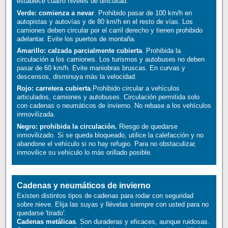
establece cuatro niveles de dificultad:
Verde: comienza a nevar
. Prohibido pasar de 100 km/h en
autopistas y autovías y de 80 km/h en el resto de vías. Los
camiones deben circular por el carril derecho y tienen prohibido
adelantar. Evite los puertos de montaña.
Amarillo: calzada parcialmente cubierta
. Prohibida la
circulación a los camiones. Los turismos y autobuses no deben
pasar de 60 km/h. Evite maniobras bruscas. En curvas y
descensos, disminuya más la velocidad.
Rojo: carretera cubierta
.Prohibido circular a vehículos
articulados, camiones y autobuses. Circulación permitida solo
con cadenas o neumáticos de invierno. No rebase a los vehículos
inmovilizada.
Negro: prohibida la circulación.
Riesgo de quedarse
inmovilizado. Si se queda bloqueado, utilice la calefacción y no
abandone el vehículo si no hay refugio. Para no obstaculizar,
inmovilice su vehículo lo más orillado posible.
Cadenas y neumáticos de invierno
Existen distintos tipos de cadenas para rodar con seguridad
sobre nieve. Elija las suyas y llévelas siempre con usted para no
quedarse 'tirado'.
Cadenas metálicas
. Son duraderas y eficaces, aunque ruidosas.