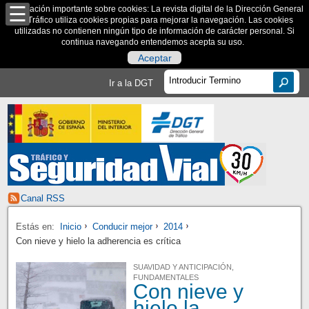
Información importante sobre cookies: La revista digital de la Dirección General
de Tráfico utiliza cookies propias para mejorar la navegación. Las cookies
utilizadas no contienen ningún tipo de información de carácter personal. Si
continua navegando entendemos acepta su uso.
Aceptar
Ir a la DGT
Canal RSS
Estás en:
Inicio
Conducir mejor
2014
Con nieve y hielo la adherencia es crítica
SUAVIDAD Y ANTICIPACIÓN,
FUNDAMENTALES
Con nieve y
hielo la