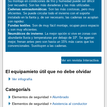
Su montaje en condiciones de frío y humedad puede ser difícil
(ver recuadro). Son las más duraderas y las más utilizadas.
Cadenas semiautomáticas
. Son las más costosas, pero muy
eficientes. Se puede circular todo el invierno con el soporte
instalado en la llanta y, de ser necesario, las cadenas se acoplan
con rapidez.
Fundas textiles
. Son de muy fácil montaje, ocupan poco espacio
y son muy eficientes.
Neumáticos de invierno
. La mejor opción si vive en zonas con
abundante lluvia y temperaturas por debajo de 10º. Se agarran
mejor, frenan antes pero son hasta un 15% más caros que los
convencionales. Sustituyen a las cadenas.
Ver en revista Interactiva
El equipamieto útil que no debe olvidar
Ver infografía
Categoría/s
Elementos de seguridad >
Alumbrado
Elementos de seguridad >
Asistencia al conductor