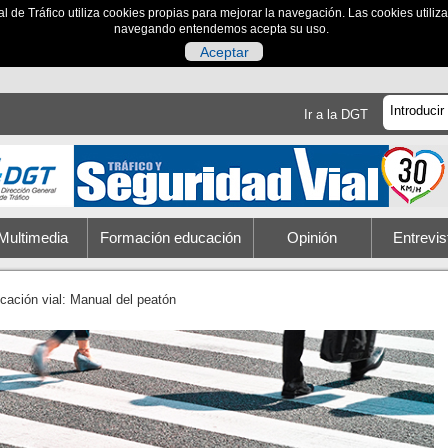
al de Tráfico utiliza cookies propias para mejorar la navegación. Las cookies utili
navegando entendemos acepta su uso.
Aceptar
Ir a la DGT
Multimedia
Formación educación
Opinión
Entrevis
cación vial: Manual del peatón