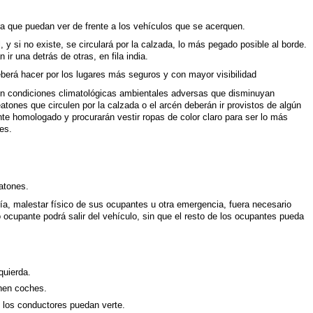
ara que puedan ver de frente a los vehículos que se acerquen.
, y si no existe, se circulará por la calzada, lo más pegado posible al borde.
 ir una detrás de otras, en fila india.
eberá hacer por los lugares más seguros y con mayor visibilidad
o en condiciones climatológicas ambientales adversas que disminuyan
eatones que circulen por la calzada o el arcén deberán ir provistos de algún
nte homologado y procurarán vestir ropas de color claro para ser lo más
res.
eatones.
ía, malestar físico de sus ocupantes u otra emergencia, fuera necesario
tro ocupante podrá salir del vehículo, sin que el resto de los ocupantes pueda
quierda.
enen coches.
ue los conductores puedan verte.