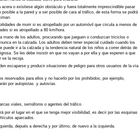
ra acera o existiese algún obstáculo y fuera totalmente imprescindible pasar
 posible a la pared y a ser posible de cara al tráfico, de esta forma se podrá
oximan.
lidades de morir si es atropellado por un automóvil que circula a menos de
ades si es atropellado a 80 km/hora.
a mano de los adultos, procurando que jueguen o conduzcan triciclos o
 y nunca en la calzada. Los adultos deben tener especial cuidado cuando los
e puede ir a la calzada y la tendencia natural de los niños a correr detrás de
igrosa. Se les debe insistir en que no vayan a por ella y que esperen a que
 se la recoja.
en escaparse y producir situaciones de peligro para otros usuarios de la vía
es reservados para ellos y no hacerlo por los prohibidos; por ejemplo,
harán por autopistas y autovías.
arcas viales, semáforos o agentes del tráfico
á por el lugar en el que se tenga mejor visibilidad, es decir por las esquinas
vehículos aparcados.
izquierda, depués a derecha y por último, de nuevo a la izquierda.