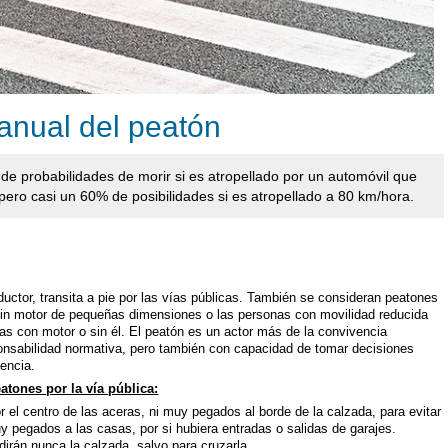
anual del peatón
e probabilidades de morir si es atropellado por un automóvil que
pero casi un 60% de posibilidades si es atropellado a 80 km/hora.
uctor, transita a pie por las vías públicas. También se consideran peatones
 sin motor de pequeñas dimensiones o las personas con movilidad reducida
das con motor o sin él. El peatón es un actor más de la convivencia
onsabilidad normativa, pero también con capacidad de tomar decisiones
encia.
atones por la vía pública:
 el centro de las aceras, ni muy pegados al borde de la calzada, para evitar
uy pegados a las casas, por si hubiera entradas o salidas de garajes.
dirán nunca la calzada, salvo para cruzarla.