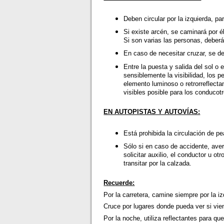
Deben circular por la izquierda, p
Si existe arcén, se caminará por él
Si son varias las personas, deberán
En caso de necesitar cruzar, se d
Entre la puesta y salida del sol 
sensiblemente la visibilidad, los p
elemento luminoso o retrorreflecta
visibles posible para los conducot
EN AUTOPISTAS Y AUTOVÍAS:
Está prohibida la circulación de p
Sólo si en caso de accidente, aver
solicitar auxilio, el conductor u o
transitar por la calzada.
Recuerde:
Por la carretera, camine siempre por la iz
Cruce por lugares donde pueda ver si vi
Por la noche, utiliza reflectantes para q