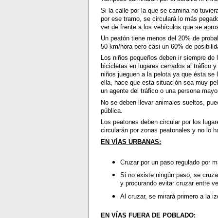
Si la calle por la que se camina no tuvie
por ese tramo, se circulará lo más pegado
ver de frente a los vehículos que se apr
Un peatón tiene menos del 20% de probabi
50 km/hora pero casi un 60% de posibilid
Los niños pequeños deben ir siempre de l
bicicletas en lugares cerrados al tráfico
niños jueguen a la pelota ya que ésta se l
ella, hace que esta situación sea muy pel
un agente del tráfico o una persona mayor
No se deben llevar animales sueltos, pued
pública.
Los peatones deben circular por los lugar
circularán por zonas peatonales y no lo 
EN VÍAS URBANAS:
Cruzar por un paso regulado por m
Si no existe ningún paso, se cruzar
y procurando evitar cruzar entre 
Al cruzar, se mirará primero a la 
EN VÍAS FUERA DE POBLADO: