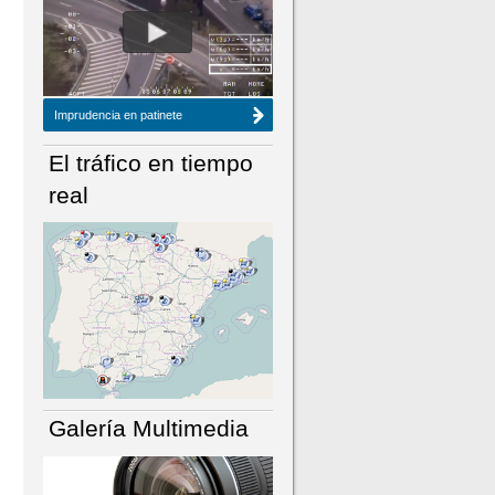
NÚMERO ACTUAL
HEMEROTECA
Imprudencia en patinete
El tráfico en tiempo
real
Galería Multimedia