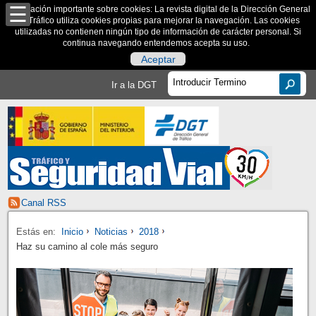
Información importante sobre cookies: La revista digital de la Dirección General
de Tráfico utiliza cookies propias para mejorar la navegación. Las cookies
utilizadas no contienen ningún tipo de información de carácter personal. Si
continua navegando entendemos acepta su uso.
Aceptar
Ir a la DGT
Canal RSS
Estás en:
Inicio
Noticias
2018
Haz su camino al cole más seguro