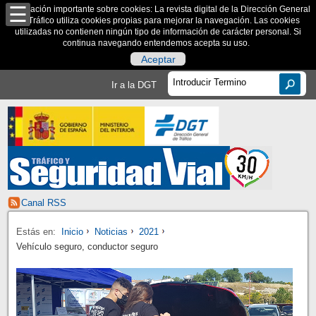
Información importante sobre cookies: La revista digital de la Dirección General
de Tráfico utiliza cookies propias para mejorar la navegación. Las cookies
utilizadas no contienen ningún tipo de información de carácter personal. Si
continua navegando entendemos acepta su uso.
Aceptar
Ir a la DGT
Canal RSS
Estás en:
Inicio
Noticias
2021
Vehículo seguro, conductor seguro