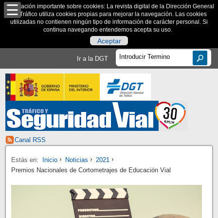
Información importante sobre cookies: La revista digital de la Dirección General
de Tráfico utiliza cookies propias para mejorar la navegación. Las cookies
utilizadas no contienen ningún tipo de información de carácter personal. Si
continua navegando entendemos acepta su uso.
Aceptar
Ir a la DGT
Canal RSS
Estás en:
Inicio
Noticias
2021
Premios Nacionales de Cortometrajes de Educación Vial