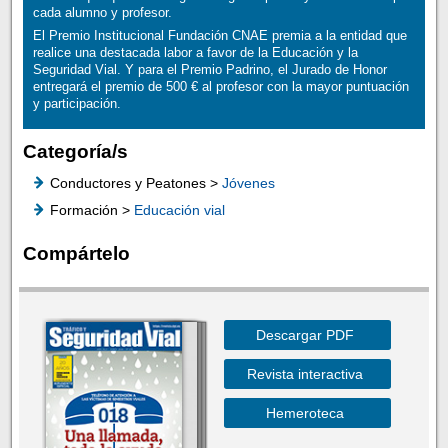
cada alumno y profesor.
El Premio Institucional Fundación CNAE premia a la entidad que
realice una destacada labor a favor de la Educación y la
Seguridad Vial. Y para el Premio Padrino, el Jurado de Honor
entregará el premio de 500 € al profesor con la mayor puntuación
y participación.
Categoría/s
Conductores y Peatones >
Jóvenes
Formación >
Educación vial
Compártelo
Descargar PDF
Revista interactiva
Hemeroteca