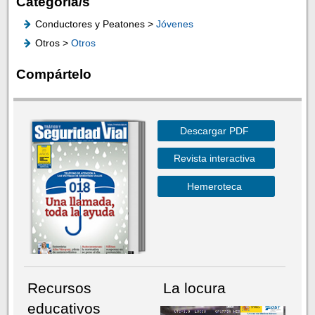
Categoría/s
Conductores y Peatones >
Jóvenes
Otros >
Otros
Compártelo
Descargar PDF
Revista interactiva
Hemeroteca
Recursos
La locura
educativos