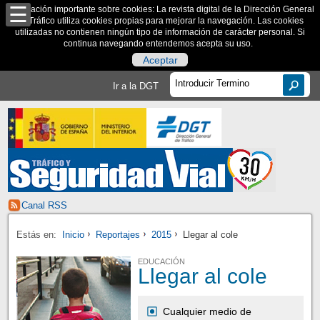
Información importante sobre cookies: La revista digital de la Dirección General
de Tráfico utiliza cookies propias para mejorar la navegación. Las cookies
utilizadas no contienen ningún tipo de información de carácter personal. Si
continua navegando entendemos acepta su uso.
Aceptar
Ir a la DGT
Canal RSS
Estás en:
Inicio
Reportajes
2015
Llegar al cole
EDUCACIÓN
Llegar al cole
Cualquier medio de