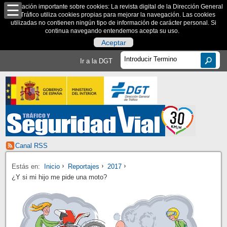
Información importante sobre cookies: La revista digital de la Dirección General
de Tráfico utiliza cookies propias para mejorar la navegación. Las cookies
utilizadas no contienen ningún tipo de información de carácter personal. Si
continua navegando entendemos acepta su uso.
Aceptar
Ir a la DGT
Canal RSS
Estás en:
Inicio
Reportajes
2017
¿Y si mi hijo me pide una moto?