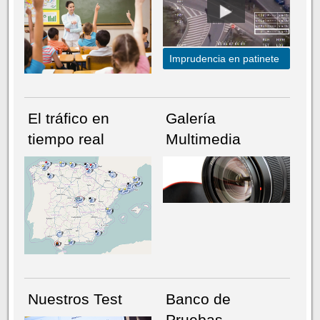
Imprudencia en patinete
El tráfico en
Galería
tiempo real
Multimedia
NÚMERO ACTUAL
HEMEROTECA
Nuestros Test
Banco de
Pruebas