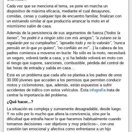
Cada vez que se menciona el tema, se pone en marcha un
dispositivo de máxima eficacia, mediante el cual desayunos,
comidas, cenas y cualquier tipo de encuentro familiar, finalizan con
un estruendo similar al que produciría arrancar la moto en el
mismísimo salón de casa.
Además de la persistencia de sus argumentos de fuerza (
“todos la
tienen”
,
“no podré ir a ningún sitio con mis amigos”
,
“a zutano se la
regalarán por su cumpleaños”
,
“apruebo todo y no lo valoráis”
,
“nunca
pensáis en lo que yo quiero”
,
“no confiáis en mí”
…) la cabeza de los
padres comienza a moverse en bucle: No sólo es la moto, necesitará
un seguro, volverá tarde a casa, y si ha bebido volverá en moto con
el riesgo que supone, sanciones, combustible, pérdida del control de
las horas de entrada y salida en casa…
Este es un problema que cada año se plantea a los padres de unos
30.000 jóvenes que acceden a los permisos que permiten conducir
motos y ciclomotores, que, además, están expuestos a sufrir
accidentes de tráfico con estos vehículos. Esta
infografía
trata de
centrar la importancia del problema.
¿Qué hacer...?
La situación es compleja y sumamente desagradable, desde luego.
Y no sólo por lo mucho que altera la convivencia, sino por la
dificultad que entraña hacer lo que hacemos habitualmente cuando
tomamos decisiones –ser objetivos y muy prácticos–, con una
cuestión tan emocional y afectiva como enfrentarse a un hijo