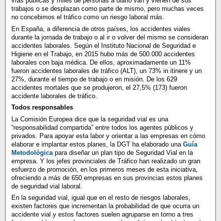
vías públicas y miles de personas a diario van y vienen de sus
trabajos o se desplazan como parte de mismo, pero muchas veces
no concebimos el tráfico como un riesgo laboral más.
En España, a diferencia de otros países, los accidentes viales
durante la jornada de trabajo o al ir o volver del mismo se consideran
accidentes laborales. Según el Instituto Nacional de Seguridad e
Higiene en el Trabajo, en 2015 hubo más de 500.000 accidentes
laborales con baja médica. De ellos, aproximadamente un 11%
fueron accidentes laborales de tráfico (ALT), un 73% in itinere y un
27%, durante el tiempo de trabajo o en misión. De los 629
accidentes mortales que se produjeron, el 27,5% (173) fueron
accidente laborales de tráfico.
Todos responsables
La Comisión Europea dice que la seguridad vial es una
“responsabilidad compartida” entre todos los agentes públicos y
privados. Para apoyar esta labor y orientar a las empresas en cómo
elaborar e implantar estos planes, la DGT ha elaborado una
Guía
Metodológica
para diseñar un plan tipo de Seguridad Vial en la
empresa. Y los jefes provinciales de Tráfico han realizado un gran
esfuerzo de promoción, en los primeros meses de esta iniciativa,
ofreciendo a más de 650 empresas en sus provincias estos planes
de seguridad vial laboral.
En la seguridad vial, igual que en el resto de riesgos laborales,
existen factores que incrementan la probabilidad de que ocurra un
accidente vial y estos factores suelen agruparse en torno a tres