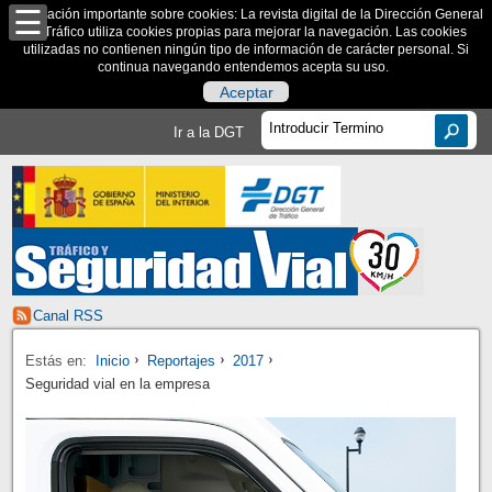
Información importante sobre cookies: La revista digital de la Dirección General
de Tráfico utiliza cookies propias para mejorar la navegación. Las cookies
utilizadas no contienen ningún tipo de información de carácter personal. Si
continua navegando entendemos acepta su uso.
Aceptar
Ir a la DGT
Canal RSS
Estás en:
Inicio
Reportajes
2017
Seguridad vial en la empresa