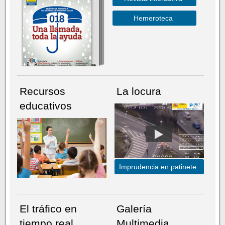
Hemeroteca
Recursos
La locura
educativos
Imprudencia en patinete
El tráfico en
Galería
tiempo real
Multimedia