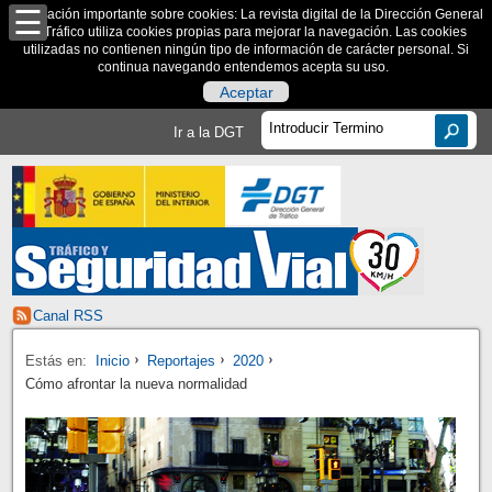
Información importante sobre cookies: La revista digital de la Dirección General
de Tráfico utiliza cookies propias para mejorar la navegación. Las cookies
utilizadas no contienen ningún tipo de información de carácter personal. Si
continua navegando entendemos acepta su uso.
Aceptar
Ir a la DGT
Canal RSS
Estás en:
Inicio
Reportajes
2020
Cómo afrontar la nueva normalidad