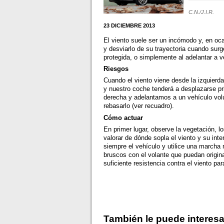
C.N./J.I.R.
23 DICIEMBRE 2013
El viento suele ser un incómodo y, en o
y desviarlo de su trayectoria cuando surge
protegida, o simplemente al adelantar a 
Riesgos
Cuando el viento viene desde la izquierd
y nuestro coche tenderá a desplazarse pr
derecha y adelantamos a un vehículo volum
rebasarlo (ver recuadro).
Cómo actuar
En primer lugar, observe la vegetación, l
valorar de dónde sopla el viento y su in
siempre el vehículo y utilice una march
bruscos con el volante que puedan origin
suficiente resistencia contra el viento pa
También le puede interesa