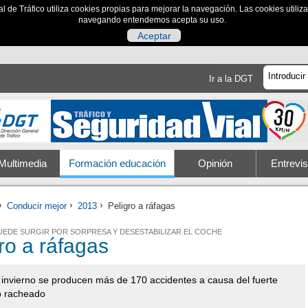
al de Tráfico utiliza cookies propias para mejorar la navegación. Las cookies utili
navegando entendemos acepta su uso.
Aceptar
Ir a la DGT
Multimedia
Formación educación
Opinión
Entrevis
Conducir mejor
2013
Peligro a ráfagas
PUEDE SURGIR POR SORPRESA Y DESESTABILIZAR EL COCHE
ro a ráfagas
invierno se producen más de 170 accidentes a causa del fuerte
o racheado