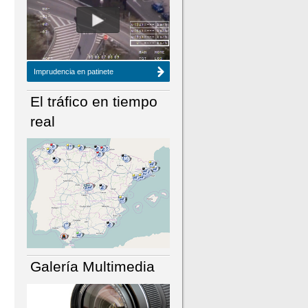
NÚMERO ACTUAL
HEMEROTECA
Imprudencia en patinete
El tráfico en tiempo
real
Galería Multimedia