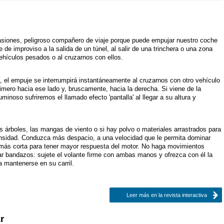
casiones, peligroso compañero de viaje porque puede empujar nuestro coche
 de improviso a la salida de un túnel, al salir de una trinchera o una zona
vehículos pesados o al cruzarnos con ellos.
a, el empuje se interrumpirá instantáneamente al cruzarnos con otro vehículo
imero hacia ese lado y, bruscamente, hacia la derecha. Si viene de la
inoso sufriremos el llamado efecto 'pantalla' al llegar a su altura y
os árboles, las mangas de viento o si hay polvo o materiales arrastrados para
tensidad. Conduzca más despacio, a una velocidad que le permita dominar
a más corta para tener mayor respuesta del motor. No haga movimientos
ar bandazos: sujete el volante firme con ambas manos y ofrezca con él la
ra mantenerse en su carril.
Leer más en la revista interactiva
r