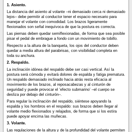
1. Asiento.
La distancia del asiento al volante –ni demasiado cerca ni demasiado
lejos– debe permitir al conductor tener el espacio necesario para
manejar el volante con comodidad. Los brazos ligeramente
flexionados son señal inequívoca de que la postura es correcta.
Las piernas deben quedar semiflexionadas, de forma que sea posible
pisar el pedal de embrague a fondo con un movimiento de tobillo.
Respecto a la altura de la banqueta, los ojos del conductor deben
quedar a media altura del parabrisas, con visibilidad completa en
toda su anchura.
2. Respaldo.
La inclinación idónea del respaldo debe ser casi vertical. Así la
postura será cómoda y evitará dolores de espalda y fatiga prematura.
Un respaldo demasiado inclinado hacia atrás resta eficacia al
movimiento de los brazos, al reposacabezas y al cinturón de
seguridad y puede provocar el ‘efecto submarino’ –el cuerpo se
desliza por debajo del cinturón–.
Para regular la inclinación del respaldo, siéntese apoyando la
espalda y los hombros en el respaldo: sus brazos deben llegar al
volante medio flexionados y relajados, de forma que si los estira
puede apoyar encima las muñecas.
3. Volante.
Las regulaciones de la altura y de la profundidad del volante permiten