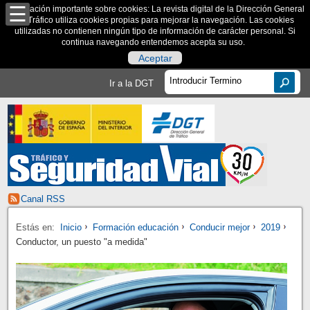
Información importante sobre cookies: La revista digital de la Dirección General
de Tráfico utiliza cookies propias para mejorar la navegación. Las cookies
utilizadas no contienen ningún tipo de información de carácter personal. Si
continua navegando entendemos acepta su uso.
Aceptar
Ir a la DGT
Canal RSS
Estás en:
Inicio
Formación educación
Conducir mejor
2019
Conductor, un puesto "a medida"