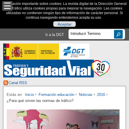
Información importante sobre cookies: La revista digital de la Dirección General
de Tráfico utiliza cookies propias para mejorar la navegación. Las cookies
utilizadas no contienen ningún tipo de información de carácter personal. Si
continua navegando entendemos acepta su uso.
Aceptar
Ir a la DGT
Canal RSS
Estás en:
Inicio
Formación educación
Noticias
2016
¿Para qué sirven las normas de tráfico?