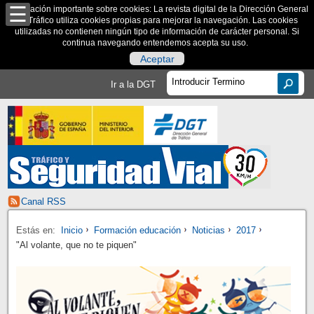
Información importante sobre cookies: La revista digital de la Dirección General
de Tráfico utiliza cookies propias para mejorar la navegación. Las cookies
utilizadas no contienen ningún tipo de información de carácter personal. Si
continua navegando entendemos acepta su uso.
Aceptar
Ir a la DGT
Canal RSS
Estás en:
Inicio
Formación educación
Noticias
2017
"Al volante, que no te piquen"