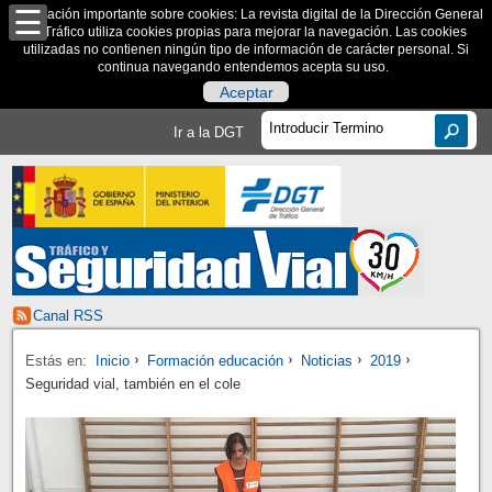
Información importante sobre cookies: La revista digital de la Dirección General
de Tráfico utiliza cookies propias para mejorar la navegación. Las cookies
utilizadas no contienen ningún tipo de información de carácter personal. Si
continua navegando entendemos acepta su uso.
Aceptar
Ir a la DGT
Canal RSS
Estás en:
Inicio
Formación educación
Noticias
2019
Seguridad vial, también en el cole