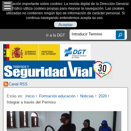
Información importante sobre cookies: La revista digital de la Dirección General
de Tráfico utiliza cookies propias para mejorar la navegación. Las cookies
utilizadas no contienen ningún tipo de información de carácter personal. Si
continua navegando entendemos acepta su uso.
Aceptar
Ir a la DGT
Canal RSS
Estás en:
Inicio
Formación educación
Noticias
2020
Integrar a través del Permiso