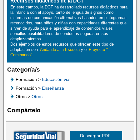
Recursos didácticos de la DGT
En este campo, la DGT ha desarrollado recursos didácticos para
la infancia con el apoyo, tanto de lengua de signos como
sistemas de comunicación alternativos basados en pictogramas
reconocidos, para niños y niñas con capacidades diferentes que
sirven de ayuda para el aprendizaje de contenidos viales
sencillos posibilitadores de conductas seguras en sus
desplazamientos
Dos ejemplos de estos recursos que ofrecen este tipo de
adaptación son:
Andando a la Escuela
y el
Proyecto "
Caminando"
.
Categoría/s
Formación >
Educación vial
Formación >
Enseñanza
Otros >
Otros
Compártelo
Descargar PDF