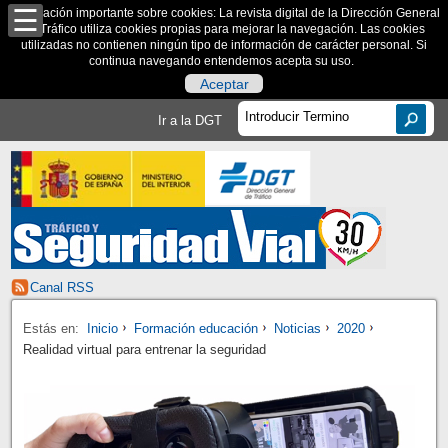
Información importante sobre cookies: La revista digital de la Dirección General
de Tráfico utiliza cookies propias para mejorar la navegación. Las cookies
utilizadas no contienen ningún tipo de información de carácter personal. Si
continua navegando entendemos acepta su uso.
Aceptar
Ir a la DGT
Canal RSS
Estás en:
Inicio
Formación educación
Noticias
2020
Realidad virtual para entrenar la seguridad