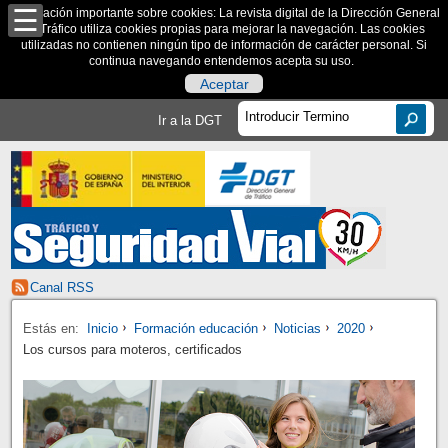
Información importante sobre cookies: La revista digital de la Dirección General
de Tráfico utiliza cookies propias para mejorar la navegación. Las cookies
utilizadas no contienen ningún tipo de información de carácter personal. Si
continua navegando entendemos acepta su uso.
Aceptar
Ir a la DGT
Canal RSS
Estás en:
Inicio
Formación educación
Noticias
2020
Los cursos para moteros, certificados