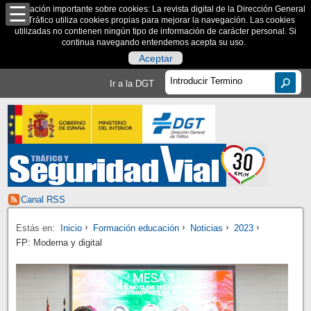
Información importante sobre cookies: La revista digital de la Dirección General
de Tráfico utiliza cookies propias para mejorar la navegación. Las cookies
utilizadas no contienen ningún tipo de información de carácter personal. Si
continua navegando entendemos acepta su uso.
Aceptar
Ir a la DGT
Canal RSS
Estás en:
Inicio
Formación educación
Noticias
2023
FP: Moderna y digital