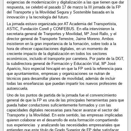
exigencias de modernización y digitalización a las que tienen que dar
respuesta, se celebró el pasado 17 de marzo la III jornada de la FP
del Transporte y la Movilidad Segura y Sostenible basada en la
innovación y la tecnología del futuro.
La jornada estuvo organizada por AT Academia del Transportista,
ASTIC, Fundación Corell y CONFEBUS. En ella intervinieron la
secretaria general de Tranportes y Movilidad, Mª José Rallo, y el
director general de Transporte Terrestre, Jaime Moreno. Ambos
insistieron en la gran importancia de la fomación, sobre todo a la
hora de ofrecer capacitaciones digitales, en un momento de
creciente impacto de la digitalización en todos los sectores
económicos, incluido el transporte por carretera. Por parte de la DGT,
la subdirectora general de Formación y Educación Vial, Mª José
Aparicio, hizo especial hincapié en que la FP será la referencia para
que ayuntamientos, empresas y organizaciones se nutran de
técnicos para desarrollar planes de movilidad, además de incluir
todas las enseñanzas que puedan impartir los nuevos profesores de
autoescuela.
Uno de los puntos de partida de la jornada fue el convencimiento
general de que la FP es una de las principales herramientas para que
pueda haber conductores suficientemente formados y con las
capacidades digitales necesarias para hacer avanzar el sector del
Transporte y la Movilidad. En este sentido, las empresas implicadas
quieren colaborar en el desarrollo de esta formación compartiendo
sus experiencias y analizando las necesidades empresariales que
entienden que este titulo de Grado Superior de FP debe satisfacer.