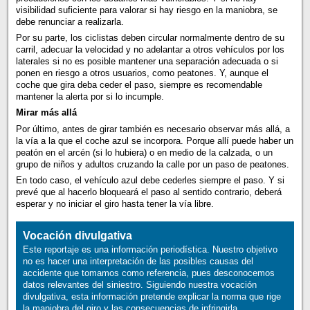
visibilidad suficiente para valorar si hay riesgo en la maniobra, se
debe renunciar a realizarla.
Por su parte, los ciclistas deben circular normalmente dentro de su
carril, adecuar la velocidad y no adelantar a otros vehículos por los
laterales si no es posible mantener una separación adecuada o si
ponen en riesgo a otros usuarios, como peatones. Y, aunque el
coche que gira deba ceder el paso, siempre es recomendable
mantener la alerta por si lo incumple.
Mirar más allá
Por último, antes de girar también es necesario observar más allá, a
la vía a la que el coche azul se incorpora. Porque allí puede haber un
peatón en el arcén (si lo hubiera) o en medio de la calzada, o un
grupo de niños y adultos cruzando la calle por un paso de peatones.
En todo caso, el vehículo azul debe cederles siempre el paso. Y si
prevé que al hacerlo bloqueará el paso al sentido contrario, deberá
esperar y no iniciar el giro hasta tener la vía libre.
Vocación divulgativa
Este reportaje es una información periodística. Nuestro objetivo
no es hacer una interpretación de las posibles causas del
accidente que tomamos como referencia, pues desconocemos
datos relevantes del siniestro. Siguiendo nuestra vocación
divulgativa, esta información pretende explicar la norma que rige
la maniobra del giro y las consecuencias de infringirla.