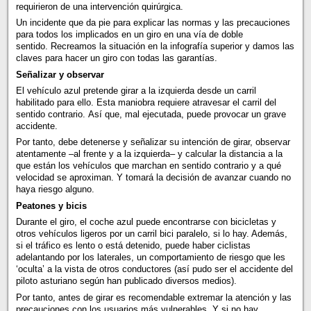
requirieron de una intervención quirúrgica.
Un incidente que da pie para explicar las normas y las precauciones
para todos los implicados en un giro en una vía de doble
sentido. Recreamos la situación en la infografía superior y damos las
claves para hacer un giro con todas las garantías.
Señalizar y observar
El vehículo azul pretende girar a la izquierda desde un carril
habilitado para ello. Esta maniobra requiere atravesar el carril del
sentido contrario. Así que, mal ejecutada, puede provocar un grave
accidente.
Por tanto, debe detenerse y señalizar su intención de girar, observar
atentamente –al frente y a la izquierda– y calcular la distancia a la
que están los vehículos que marchan en sentido contrario y a qué
velocidad se aproximan. Y tomará la decisión de avanzar cuando no
haya riesgo alguno.
Peatones y bicis
Durante el giro, el coche azul puede encontrarse con bicicletas y
otros vehículos ligeros por un carril bici paralelo, si lo hay. Además,
si el tráfico es lento o está detenido, puede haber ciclistas
adelantando por los laterales, un comportamiento de riesgo que les
‘oculta’ a la vista de otros conductores (así pudo ser el accidente del
piloto asturiano según han publicado diversos medios).
Por tanto, antes de girar es recomendable extremar la atención y las
precauciones con los usuarios más vulnerables. Y si no hay