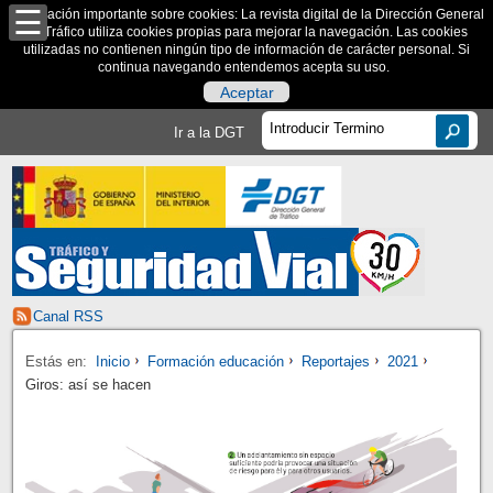
Información importante sobre cookies: La revista digital de la Dirección General
de Tráfico utiliza cookies propias para mejorar la navegación. Las cookies
utilizadas no contienen ningún tipo de información de carácter personal. Si
continua navegando entendemos acepta su uso.
Aceptar
Ir a la DGT
Canal RSS
Estás en:
Inicio
Formación educación
Reportajes
2021
Giros: así se hacen