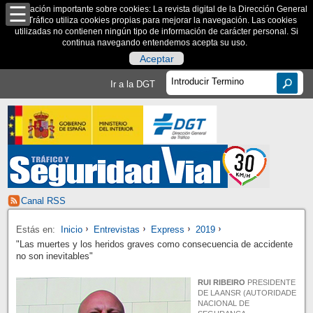
Información importante sobre cookies: La revista digital de la Dirección General
de Tráfico utiliza cookies propias para mejorar la navegación. Las cookies
utilizadas no contienen ningún tipo de información de carácter personal. Si
continua navegando entendemos acepta su uso.
Aceptar
Ir a la DGT
Canal RSS
Estás en:
Inicio
Entrevistas
Express
2019
"Las muertes y los heridos graves como consecuencia de accidente
no son inevitables"
RUI RIBEIRO
PRESIDENTE
DE LA ANSR (AUTORIDADE
NACIONAL DE