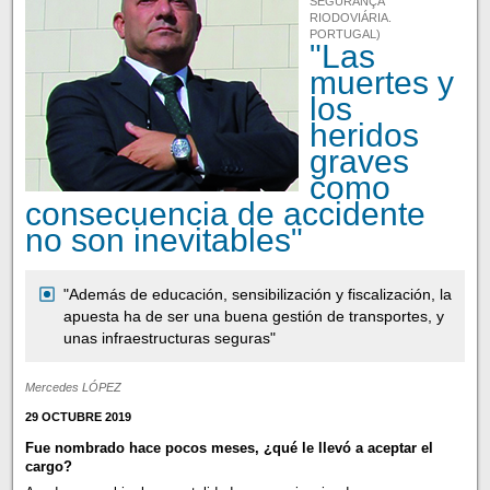
SEGURANÇA
RIODOVIÁRIA.
PORTUGAL)
"Las
muertes y
los
heridos
graves
como
consecuencia de accidente
no son inevitables"
"Además de educación, sensibilización y fiscalización, la
apuesta ha de ser una buena gestión de transportes, y
unas infraestructuras seguras"
Mercedes LÓPEZ
29 OCTUBRE 2019
Fue nombrado hace pocos meses, ¿qué le llevó a aceptar el
cargo?