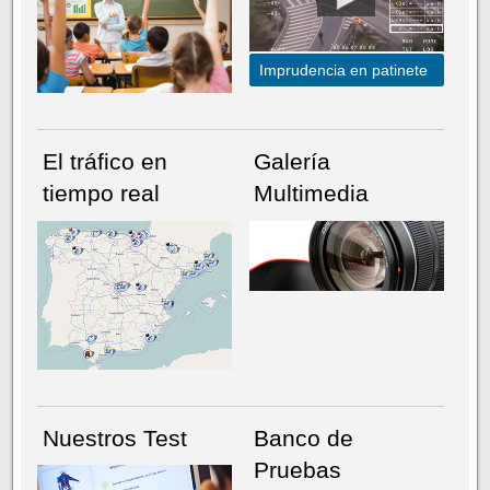
Imprudencia en patinete
El tráfico en
Galería
tiempo real
Multimedia
NÚMERO ACTUAL
HEMEROTECA
Nuestros Test
Banco de
Pruebas