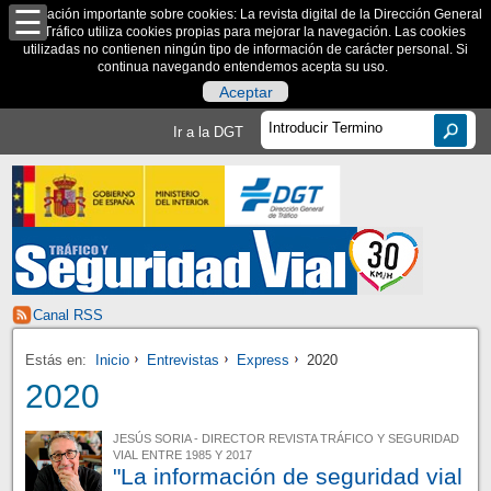
Información importante sobre cookies: La revista digital de la Dirección General
de Tráfico utiliza cookies propias para mejorar la navegación. Las cookies
utilizadas no contienen ningún tipo de información de carácter personal. Si
continua navegando entendemos acepta su uso.
Aceptar
Ir a la DGT
Canal RSS
Estás en:
Inicio
Entrevistas
Express
2020
2020
JESÚS SORIA - DIRECTOR REVISTA TRÁFICO Y SEGURIDAD
VIAL ENTRE 1985 Y 2017
"La información de seguridad vial