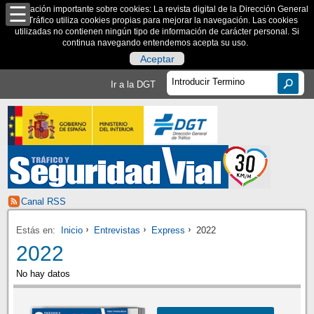
Información importante sobre cookies: La revista digital de la Dirección General
de Tráfico utiliza cookies propias para mejorar la navegación. Las cookies
utilizadas no contienen ningún tipo de información de carácter personal. Si
continua navegando entendemos acepta su uso.
Aceptar
Ir a la DGT
Canal RSS
Estás en:
Inicio
Entrevistas
Express
2022
2022
No hay datos