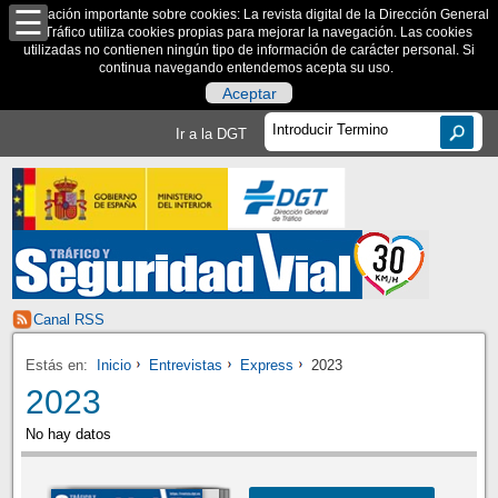
Información importante sobre cookies: La revista digital de la Dirección General
de Tráfico utiliza cookies propias para mejorar la navegación. Las cookies
utilizadas no contienen ningún tipo de información de carácter personal. Si
continua navegando entendemos acepta su uso.
Aceptar
Ir a la DGT
Canal RSS
Estás en:
Inicio
Entrevistas
Express
2023
2023
No hay datos