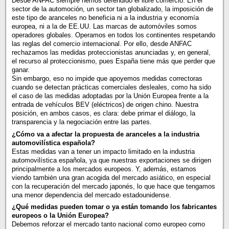
Desde ANFAC siempre hemos defendido el libre comercio. En el
sector de la automoción, un sector tan globalizado, la imposición de
este tipo de aranceles no beneficia ni a la industria y economía
europea, ni a la de EE.UU. Las marcas de automóviles somos
operadores globales. Operamos en todos los continentes respetando
las reglas del comercio internacional. Por ello, desde ANFAC
rechazamos las medidas proteccionistas anunciadas y, en general,
el recurso al proteccionismo, pues España tiene más que perder que
ganar.
Sin embargo, eso no impide que apoyemos medidas correctoras
cuando se detectan prácticas comerciales desleales, como ha sido
el caso de las medidas adoptadas por la Unión Europea frente a la
entrada de vehículos BEV (eléctricos) de origen chino. Nuestra
posición, en ambos casos, es clara: debe primar el diálogo, la
transparencia y la negociación entre las partes.
¿Cómo va a afectar la propuesta de aranceles a la industria
automovilística española?
Estas medidas van a tener un impacto limitado en la industria
automovilística española, ya que nuestras exportaciones se dirigen
principalmente a los mercados europeos. Y, además, estamos
viendo también una gran acogida del mercado asiático, en especial
con la recuperación del mercado japonés, lo que hace que tengamos
una menor dependencia del mercado estadounidense.
¿Qué medidas pueden tomar o ya están tomando los fabricantes
europeos o la Unión Europea?
Debemos reforzar el mercado tanto nacional como europeo como