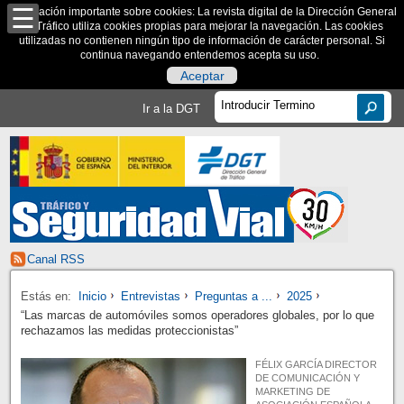
Información importante sobre cookies: La revista digital de la Dirección General
de Tráfico utiliza cookies propias para mejorar la navegación. Las cookies
utilizadas no contienen ningún tipo de información de carácter personal. Si
continua navegando entendemos acepta su uso.
Aceptar
Ir a la DGT
Canal RSS
Estás en:
Inicio
Entrevistas
Preguntas a ...
2025
“Las marcas de automóviles somos operadores globales, por lo que
rechazamos las medidas proteccionistas”
FÉLIX GARCÍA DIRECTOR
DE COMUNICACIÓN Y
MARKETING DE