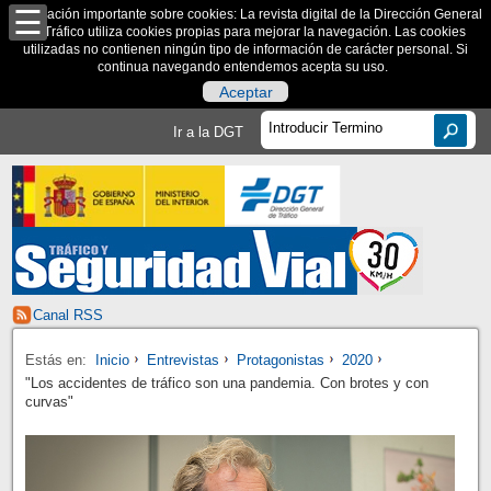
Información importante sobre cookies: La revista digital de la Dirección General
de Tráfico utiliza cookies propias para mejorar la navegación. Las cookies
utilizadas no contienen ningún tipo de información de carácter personal. Si
continua navegando entendemos acepta su uso.
Aceptar
Ir a la DGT
Canal RSS
Estás en:
Inicio
Entrevistas
Protagonistas
2020
"Los accidentes de tráfico son una pandemia. Con brotes y con
curvas"