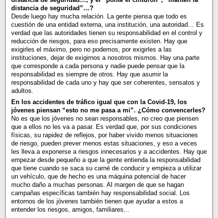
distancia de seguridad”…?
Desde luego hay mucha relación. La gente piensa que todo es
cuestión de una entidad externa, una institución, una autoridad… Es
verdad que las autoridades tienen su responsabilidad en el control y
reducción de riesgos, para eso precisamente existen. Hay que
exigirles el máximo, pero no podemos, por exigirles a las
instituciones, dejar de exigirnos a nosotros mismos. Hay una parte
que corresponde a cada persona y nadie puede pensar que la
responsabilidad es siempre de otros. Hay que asumir la
responsabilidad de cada uno y hay que ser coherentes, sensatos y
adultos.
En los accidentes de tráfico igual que con la Covid-19, los
jóvenes piensan “esto no me pasa a mi”. ¿Cómo convencerles?
No es que los jóvenes no sean responsables, no creo que piensen
que a ellos no les va a pasar. Es verdad que, por sus condiciones
físicas, su rapidez de reflejos, por haber vivido menos situaciones
de riesgo, pueden prever menos estas situaciones, y eso a veces
les lleva a exponerse a riesgos innecesarios y a accidentes. Hay que
empezar desde pequeño a que la gente entienda la responsabilidad
que tiene cuando se saca su carné de conducir y empieza a utilizar
un vehículo, que de hecho es una máquina potencial de hacer
mucho daño a muchas personas. Al margen de que se hagan
campañas específicas también hay responsabilidad social. Los
entornos de los jóvenes también tienen que ayudar a estos a
entender los riesgos, amigos, familiares...