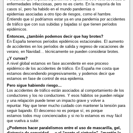
enfermedades infecciosas, pero no es cierto. En la mayoría de los
casos sí, pero ha habido en el mundo pandemias o
epidemias asociadas a otro tipo de riesgos, como el hambre.
Entiendo que sí podríamos estar ya en una pandemia por accidentes
de tráfico que con sus subidas y bajadas sí que tienen períodos
epidémicos.
Entonces, ¿también podemos decir que hay brotes?
En España tenemos períodos epidémicos estacionales. El aumento
de accidentes en los períodos de salida y regreso de vacaciones de
verano, en Navidad… técnicamente se pueden considerar brotes.
¿Y curvas?
A nivel global estamos en fase ascendente en ese proceso
epidémico de los accidentes de tráfico. En España me costa que
estamos descendiendo progresivamente, y podemos decir que
estamos en fase de control de esa epidemia.
Pero sigue habiendo riesgo…
Los accidentes de tráfico están asociados al comportamiento de los
conductores y los no conductores. Y esos hábitos se pueden relajar
y una relajación puede tener un impacto grave y volver a
repuntar. Hay que tener mucho cuidado con mantener la tensión para
seguir bajando. El descenso no es porque sí, es porque
estamos todos muy concienciados y si no lo estamos es muy fácil
que vuelva a subir.
¿Podemos hacer paralelismos entre el uso de mascarilla, gel,
distancia de seguridad…, y el “ponte el cinturón”, “mantén la