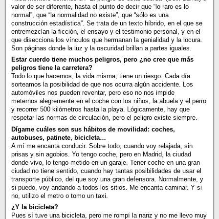
valor de ser diferente, hasta el punto de decir que “lo raro es lo
normal”, que “la normalidad no existe”, que “sólo es una
construcción estadística”. Se trata de un texto híbrido, en el que se
entremezclan la ficción, el ensayo y el testimonio personal, y en el
que disecciona los vínculos que hermanan la genialidad y la locura.
Son páginas donde la luz y la oscuridad brillan a partes iguales.
Estar cuerdo tiene muchos peligros, pero ¿no cree que más
peligros tiene la carretera?
Todo lo que hacemos, la vida misma, tiene un riesgo. Cada día
sorteamos la posibilidad de que nos ocurra algún accidente. Los
automóviles nos pueden reventar, pero eso no nos impide
meternos alegremente en el coche con los niños, la abuela y el perro
y recorrer 500 kilómetros hasta la playa. Lógicamente, hay que
respetar las normas de circulación, pero el peligro existe siempre.
Dígame cuáles son sus hábitos de movilidad: coches,
autobuses, patinete, bicicleta…
A mí me encanta conducir. Sobre todo, cuando voy relajada, sin
prisas y sin agobios. Yo tengo coche, pero en Madrid, la ciudad
donde vivo, lo tengo metido en un garaje. Tener coche en una gran
ciudad no tiene sentido, cuando hay tantas posibilidades de usar el
transporte público, del que soy una gran defensora. Normalmente, y
si puedo, voy andando a todos los sitios. Me encanta caminar. Y si
no, utilizo el metro o tomo un taxi.
¿Y la bicicleta?
Pues sí tuve una bicicleta, pero me rompí la nariz y no me llevo muy