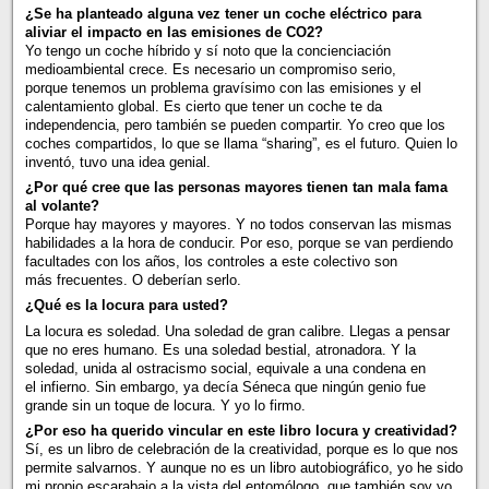
¿Se ha planteado alguna vez tener un coche eléctrico para
aliviar el impacto en las emisiones de CO2?
Yo tengo un coche híbrido y sí noto que la concienciación
medioambiental crece. Es necesario un compromiso serio,
porque tenemos un problema gravísimo con las emisiones y el
calentamiento global. Es cierto que tener un coche te da
independencia, pero también se pueden compartir. Yo creo que los
coches compartidos, lo que se llama “sharing”, es el futuro. Quien lo
inventó, tuvo una idea genial.
¿Por qué cree que las personas mayores tienen tan mala fama
al volante?
Porque hay mayores y mayores. Y no todos conservan las mismas
habilidades a la hora de conducir. Por eso, porque se van perdiendo
facultades con los años, los controles a este colectivo son
más frecuentes. O deberían serlo.
¿Qué es la locura para usted?
La locura es soledad. Una soledad de gran calibre. Llegas a pensar
que no eres humano. Es una soledad bestial, atronadora. Y la
soledad, unida al ostracismo social, equivale a una condena en
el infierno. Sin embargo, ya decía Séneca que ningún genio fue
grande sin un toque de locura. Y yo lo firmo.
¿Por eso ha querido vincular en este libro locura y creatividad?
Sí, es un libro de celebración de la creatividad, porque es lo que nos
permite salvarnos. Y aunque no es un libro autobiográfico, yo he sido
mi propio escarabajo a la vista del entomólogo, que también soy yo.