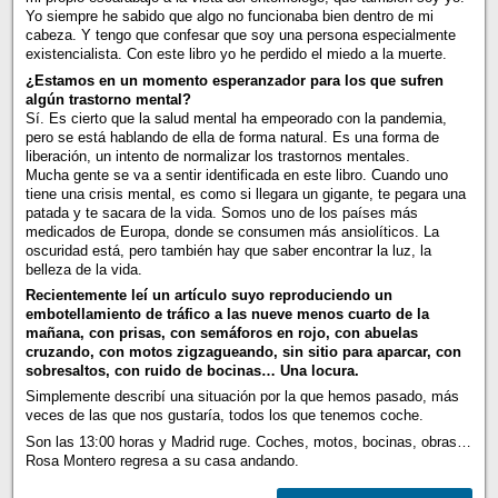
Yo siempre he sabido que algo no funcionaba bien dentro de mi
cabeza. Y tengo que confesar que soy una persona especialmente
existencialista. Con este libro yo he perdido el miedo a la muerte.
¿Estamos en un momento esperanzador para los que sufren
algún trastorno mental?
Sí. Es cierto que la salud mental ha empeorado con la pandemia,
pero se está hablando de ella de forma natural. Es una forma de
liberación, un intento de normalizar los trastornos mentales.
Mucha gente se va a sentir identificada en este libro. Cuando uno
tiene una crisis mental, es como si llegara un gigante, te pegara una
patada y te sacara de la vida. Somos uno de los países más
medicados de Europa, donde se consumen más ansiolíticos. La
oscuridad está, pero también hay que saber encontrar la luz, la
belleza de la vida.
Recientemente leí un artículo suyo reproduciendo un
embotellamiento de tráfico a las nueve menos cuarto de la
mañana, con prisas, con semáforos en rojo, con abuelas
cruzando, con motos zigzagueando, sin sitio para aparcar, con
sobresaltos, con ruido de bocinas… Una locura.
Simplemente describí una situación por la que hemos pasado, más
veces de las que nos gustaría, todos los que tenemos coche.
Son las 13:00 horas y Madrid ruge. Coches, motos, bocinas, obras…
Rosa Montero regresa a su casa andando.