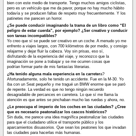
bien con este medio de transporte. Tengo muchos amigos ciclistas,
pero es un vehículo que me da pavor, porque no hay mucho hábito
todavía y se producen faltas de respeto muy frecuentemente. Y los
patinetes me parecen un horror.
¿Se puede conducir imaginando la trama de un libro como “El
peligro de estar cuerda”, por ejemplo? ¿Ser creativo y conducir
son tareas incompatibles?
Yo creo que sí se puede ser creativo en un coche. A menudo yo me
enfrento a viajes largos, con 700 kilómetros de por medio, y consigo
relajarme y dejar fluir la cabeza. Voy sin prisas, eso sí,
disfrutando de la experiencia del viaje, y reconozco que la
imaginación se pone a trabajar y se me ocurren cosas que
podrían formar parte de mis fantasías literarias.
¿Ha tenido alguna mala experiencia en la carreter
a?
Afortunadamente, solo he tenido un accidente. Fue en la M-30. Yo
iba con un Seat pequeño y me tragué un BMW enorme que se paró
de repente. La verdad es que no tengo ningún recuerdo
desagradable de percances en carretera. Lo que sí me llama la
atención es que antes se pinchaban mucho las ruedas y ahora, no.
¿Le preocupa el imperio de los coches en las ciudades? ¿Cree
que es necesario peatonalizar los cascos históricos?
Sin duda, me parece una idea magnífica peatonalizar las ciudades
para que el ciudadano utilice el transporte público y los
aparcamientos disuasorios. Que sean los peatones los que invadan
las ciudades para hacerlas más humanas.