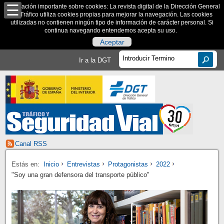
Información importante sobre cookies: La revista digital de la Dirección General
de Tráfico utiliza cookies propias para mejorar la navegación. Las cookies
utilizadas no contienen ningún tipo de información de carácter personal. Si
continua navegando entendemos acepta su uso.
Aceptar
Ir a la DGT
Canal RSS
Estás en:
Inicio
Entrevistas
Protagonistas
2022
"Soy una gran defensora del transporte público"