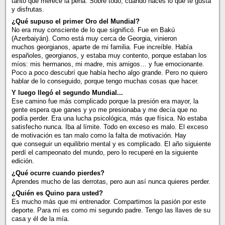
tanto que merece la pena. Sobre todo, cuando haces lo que te gusta
y disfrutas.
¿Qué supuso el primer Oro del Mundial?
No era muy consciente de lo que significó. Fue en Bakú
(Azerbaiyán). Como está muy cerca de Georgia, vinieron
muchos georgianos, aparte de mi familia. Fue increíble. Había
españoles, georgianos, y estaba muy contento, porque estaban los
míos: mis hermanos, mi madre, mis amigos… y fue emocionante.
Poco a poco descubrí que había hecho algo grande. Pero no quiero
hablar de lo conseguido, porque tengo muchas cosas que hacer.
Y luego llegó el segundo Mundial...
Ese camino fue más complicado porque la presión era mayor, la
gente espera que ganes y yo me presionaba y me decía que no
podía perder. Era una lucha psicológica, más que física. No estaba
satisfecho nunca. Iba al límite. Todo en exceso es malo. El exceso
de motivación es tan malo como la falta de motivación. Hay
que conseguir un equilibrio mental y es complicado. El año siguiente
perdí el campeonato del mundo, pero lo recuperé en la siguiente
edición.
¿Qué ocurre cuando pierdes?
Aprendes mucho de las derrotas, pero aun así nunca quieres perder.
¿Quién es Quino para usted?
Es mucho más que mi entrenador. Compartimos la pasión por este
deporte. Para mí es como mi segundo padre. Tengo las llaves de su
casa y él de la mía.