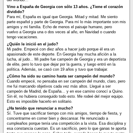
Vino a España de Georgia con sólo 13 años. ¿Tiene el corazón
dividido?
Para mí, España es igual que Georgia. Mitad y mitad. Me siento
parte español y parte de Georgia. Para mí lo más importante son mis
amigos y mi familia. Echo de menos el paisaje humano, pero
vuelvo a Georgia una o dos veces al año, en Navidad o cuando
tengo vacaciones.
¿Quién le inició en el judo?
Mi padre. Empecé con diez años a hacer judo porque él era un
apasionado de este deporte. En Georgia hay mucha afición a la
lucha, al judo... Mi padre fue campeón de Georgia y era un deportista
de elite, pero lo tuvo que dejar por la guerra, y luego entró en la
política. Además, se casó con 19 años y tuvo que trabajar.
¿Cómo ha sido su camino hasta ser campeón del mundo?
Cuando empecé, no pensaba en ser campeón del mundo, claro, pero
me fui marcando objetivos cada vez más altos. Llegué a ser
campeón de Madrid, de España… y en ese camino conocí a Quino.
Sin él, no hubiera conseguido todo esto. Me rodeé del mejor equipo.
Esto es imposible hacerlo en solitario.
¿Ha tenido que renunciar a mucho?
Sí. Tuve que sacrificar tiempo con mis amigos, tiempo de fiesta, y
concentrarme en comer bien y descansar. He renunciado a
cumpleaños porque tenía una competición a la vista. Esa disciplina y
esa constancia cuestan. Es un sacrificio, pero lo que ganas te aporta