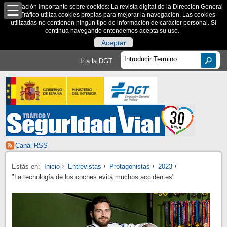
Información importante sobre cookies: La revista digital de la Dirección General
de Tráfico utiliza cookies propias para mejorar la navegación. Las cookies
utilizadas no contienen ningún tipo de información de carácter personal. Si
continua navegando entendemos acepta su uso.
Aceptar
Ir a la DGT
Canal RSS
Estás en:
Inicio
Entrevistas
Protagonistas
2023
"La tecnología de los coches evita muchos accidentes"