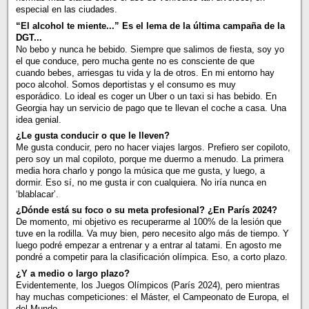
especial en las ciudades.
“El alcohol te miente...” Es el lema de la última campaña de la
DGT...
No bebo y nunca he bebido. Siempre que salimos de fiesta, soy yo
el que conduce, pero mucha gente no es consciente de que
cuando bebes, arriesgas tu vida y la de otros. En mi entorno hay
poco alcohol. Somos deportistas y el consumo es muy
esporádico. Lo ideal es coger un Uber o un taxi si has bebido. En
Georgia hay un servicio de pago que te llevan el coche a casa. Una
idea genial.
¿Le gusta conducir o que le lleven?
Me gusta conducir, pero no hacer viajes largos. Prefiero ser copiloto,
pero soy un mal copiloto, porque me duermo a menudo. La primera
media hora charlo y pongo la música que me gusta, y luego, a
dormir. Eso sí, no me gusta ir con cualquiera. No iría nunca en
‘blablacar’.
¿Dónde está su foco o su meta profesional? ¿En París 2024?
De momento, mi objetivo es recuperarme al 100% de la lesión que
tuve en la rodilla. Va muy bien, pero necesito algo más de tiempo. Y
luego podré empezar a entrenar y a entrar al tatami. En agosto me
pondré a competir para la clasificación olímpica. Eso, a corto plazo.
¿Y a medio o largo plazo?
Evidentemente, los Juegos Olímpicos (París 2024), pero mientras
hay muchas competiciones: el Máster, el Campeonato de Europa, el
del Mundo…