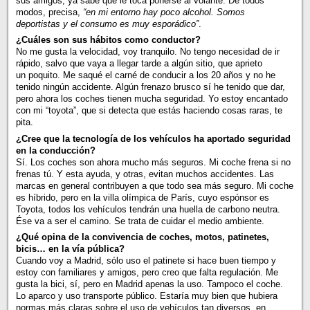
sus amigos, ya sabe que le toca ponerse al volante. De todos
modos, precisa,
“en mi entorno hay poco alcohol. Somos
deportistas y el consumo es muy esporádico”
.
¿Cuáles son sus hábitos como conductor?
No me gusta la velocidad, voy tranquilo. No tengo necesidad de ir
rápido, salvo que vaya a llegar tarde a algún sitio, que aprieto
un poquito. Me saqué el carné de conducir a los 20 años y no he
tenido ningún accidente. Algún frenazo brusco sí he tenido que dar,
pero ahora los coches tienen mucha seguridad. Yo estoy encantado
con mi “toyota”, que si detecta que estás haciendo cosas raras, te
pita.
¿Cree que la tecnología de los vehículos ha aportado seguridad
en la conducción?
Sí. Los coches son ahora mucho más seguros. Mi coche frena si no
frenas tú. Y esta ayuda, y otras, evitan muchos accidentes. Las
marcas en general contribuyen a que todo sea más seguro. Mi coche
es híbrido, pero en la villa olímpica de París, cuyo espónsor es
Toyota, todos los vehículos tendrán una huella de carbono neutra.
Ése va a ser el camino. Se trata de cuidar el medio ambiente.
¿Qué opina de la convivencia de coches, motos, patinetes,
bicis… en la vía pública?
Cuando voy a Madrid, sólo uso el patinete si hace buen tiempo y
estoy con familiares y amigos, pero creo que falta regulación. Me
gusta la bici, sí, pero en Madrid apenas la uso. Tampoco el coche.
Lo aparco y uso transporte público. Estaría muy bien que hubiera
normas más claras sobre el uso de vehículos tan diversos, en