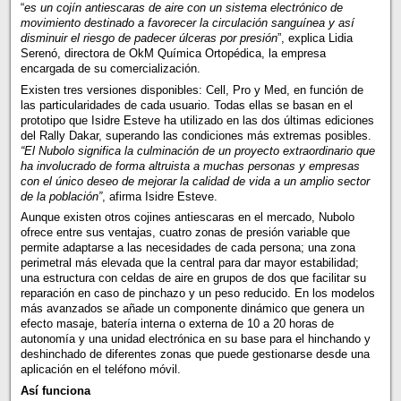
“
es un cojín antiescaras de aire con un sistema electrónico de
movimiento destinado a favorecer la circulación sanguínea y así
disminuir el riesgo de padecer úlceras por presión
”, explica Lidia
Serenó, directora de OkM Química Ortopédica, la empresa
encargada de su comercialización.
Existen tres versiones disponibles: Cell, Pro y Med, en función de
las particularidades de cada usuario. Todas ellas se basan en el
prototipo que Isidre Esteve ha utilizado en las dos últimas ediciones
del Rally Dakar, superando las condiciones más extremas posibles.
“El Nubolo significa la culminación de un proyecto extraordinario que
ha involucrado de forma altruista a muchas personas y empresas
con el único deseo de mejorar la calidad de vida a un amplio sector
de la población”
, afirma Isidre Esteve.
Aunque existen otros cojines antiescaras en el mercado, Nubolo
ofrece entre sus ventajas, cuatro zonas de presión variable que
permite adaptarse a las necesidades de cada persona; una zona
perimetral más elevada que la central para dar mayor estabilidad;
una estructura con celdas de aire en grupos de dos que facilitar su
reparación en caso de pinchazo y un peso reducido. En los modelos
más avanzados se añade un componente dinámico que genera un
efecto masaje, batería interna o externa de 10 a 20 horas de
autonomía y una unidad electrónica en su base para el hinchando y
deshinchado de diferentes zonas que puede gestionarse desde una
aplicación en el teléfono móvil.
Así funciona