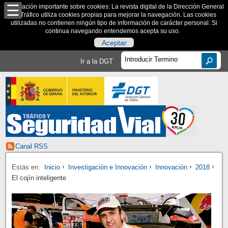
Información importante sobre cookies: La revista digital de la Dirección General
de Tráfico utiliza cookies propias para mejorar la navegación. Las cookies
utilizadas no contienen ningún tipo de información de carácter personal. Si
continua navegando entendemos acepta su uso.
Aceptar
Ir a la DGT
Canal RSS
Estás en:
Inicio
Investigación e Innovación
Innovación
2018
El cojín inteligente