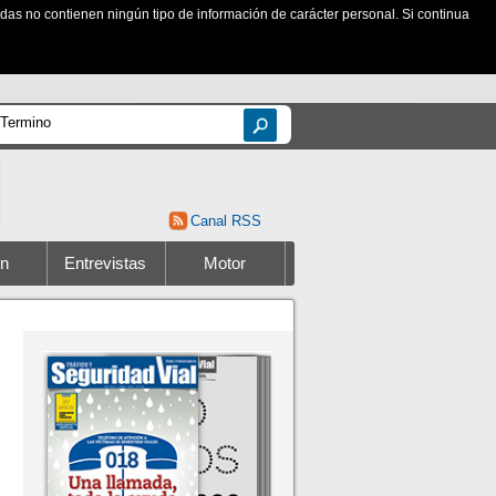
zadas no contienen ningún tipo de información de carácter personal. Si continua
Canal RSS
ón
Entrevistas
Motor
ites