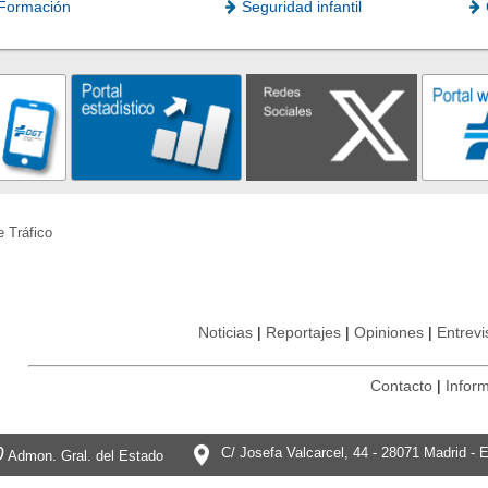
Formación
Seguridad infantil
e Tráfico
Noticias
Reportajes
Opiniones
Entrevi
Contacto
Inform
0
C/ Josefa Valcarcel, 44 - 28071 Madrid - 
Admon. Gral. del Estado