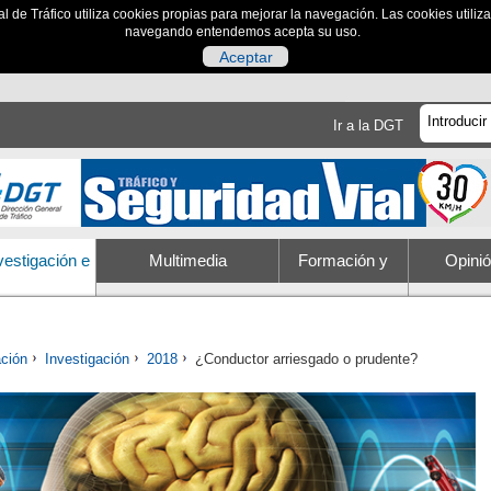
al de Tráfico utiliza cookies propias para mejorar la navegación. Las cookies utili
navegando entendemos acepta su uso.
Aceptar
Ir a la DGT
vestigación e
Multimedia
Formación y
Opini
Innovación
educación
Trám
ación
Investigación
2018
¿Conductor arriesgado o prudente?