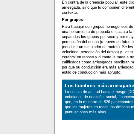
En contra de la creencia popular, este ti
arriesgada, sino que lo componen difere
contexto.
Por grupos
Para trabajar con grupos homogéneos de 
una herramienta de probada eficacia a la
separados los grupos por sexo y por mayo
percepción del riesgo (a través de fotos t
(conducir un simulador de motos). Se le
velocidad, percepción del riesgo) y –esta
cerebral en reposo y durante la tarea a t
calificados como arriesgados percibían me
por qué su conducción era más arriesgad
estilo de conducción más abrupto.
Los hombres, más arriesgado
La escala de actitud hacia el riesgo (
cotidianos de decisión: social, financie
que, en la muestra de 826 participant
que las mujeres en todos los ámbitos me
puntuaciones más altas.