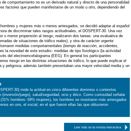
po de comportamiento no es un derivado natural y directo de una personalidad
ntes factores que pueden manifestarse de un modo u otro, dependiendo del
hombres y mujeres más o menos arriesgados, se decidió adaptar al español
 hora de discriminar tales rasgos actitudinales, el DOSPERT-30. Una vez
r o menor propensión al riesgo, realizaron dos tareas: una evaluativa de
omadas de situaciones de tráfico reales), y otra de carácter urgente
s tomaron medidas comportamentales (tiempo de reacción, accidentes,
 es la novedad de este estudio– medidas de tipo fisiológico (la actividad
ravés del electroencefalograma (EEG). En general los participantes
nos riesgo en las distintas situaciones de tráfico, lo que puede explicar el
a y peligrosa; además también presentaban una mayor velocidad media y un
s
DOSPERT-30) mide la actitud en cinco diferentes dominios o contextos
ro (inversión/juego), salud/seguridad, ocio y ético. Como curiosidad señalar
es (31% hombres- 69% mujeres), los hombres se mostraron más arriesgados
nos en uno, el social, en el que fueron ellas las que obtuvieron
Leer más en la revista interactiva