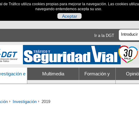
al de Tráfico utiliza cookies propias para mejorar la navegación. Las cookies utili
navegando entendemos acepta su uso.
Aceptar
Ir a la DGT
vestigación e
Multimedia
Formación y
Opini
Innovación
educación
Trám
ación
Investigación
2019