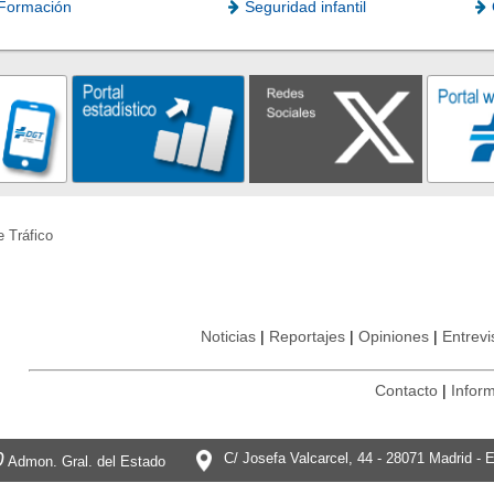
Formación
Seguridad infantil
e Tráfico
Noticias
Reportajes
Opiniones
Entrevi
Contacto
Inform
0
C/ Josefa Valcarcel, 44 - 28071 Madrid - 
Admon. Gral. del Estado