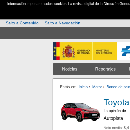
Información importante sobre cookies: La revista digital de la Dirección Gener
Salto a Contenido
Salto a Navegación
Noticias
Reportajes
Estás en:
Inicio
Motor
Banco de pru
Toyota
La opinión de:
Autopista
8,4
Nota media: