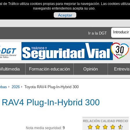
al de Tráfico utiliza cookies propias para mejorar la navegación. Las cookies utili
navegando entendemos acepta su uso.
Aceptar
Ir a la DGT
Multimedia
Formación educación
Opinión
Entrevis
ebas
2026
Toyota RAV4 Plug-In-Hybrid 300
 RAV4 Plug-In-Hybrid 300
RELACIÓN CALIDAD PRECIO
9
Nota media seguridad: