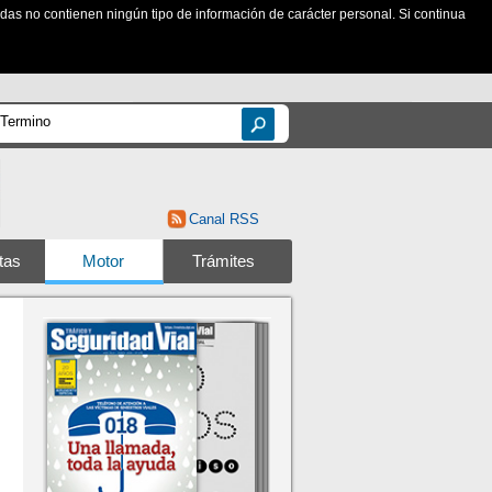
zadas no contienen ningún tipo de información de carácter personal. Si continua
Canal RSS
tas
Motor
Trámites