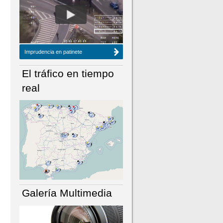
NÚMERO ACTUAL
HEMEROTECA
Imprudencia en patinete
El tráfico en tiempo
real
Galería Multimedia