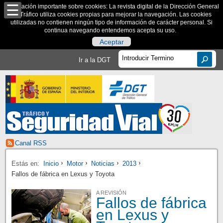
Información importante sobre cookies: La revista digital de la Dirección General
de Tráfico utiliza cookies propias para mejorar la navegación. Las cookies
utilizadas no contienen ningún tipo de información de carácter personal. Si
continua navegando entendemos acepta su uso.
Aceptar
Ir a la DGT
Canal RSS
Estás en:
Inicio
Motor
Noticias
2013
Fallos de fábrica en Lexus y Toyota
A REVISIÓN
Fallos de fábrica
en Lexus y