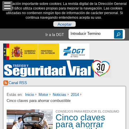
Información importante sobre cookies: La revista digital de la Dirección General
de Tráfico utiliza cookies propias para mejorar la navegación. Las cookies
utilizadas no contienen ningún tipo de información de carácter personal. Si
continua navegando entendemos acepta su uso.
Aceptar
Ir a la DGT
Canal RSS
Estás en:
Inicio
Motor
Noticias
2014
Cinco claves para ahorrar combustible
CONSEJOS PARA REDUCIR EL CONSUMO
Cinco claves
para ahorrar